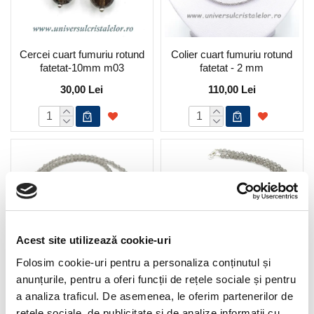
Cercei cuart fumuriu rotund
Colier cuart fumuriu rotund
fatetat-10mm m03
fatetat - 2 mm
30,00 Lei
110,00 Lei
Acest site utilizează cookie-uri
Folosim cookie-uri pentru a personaliza conținutul și
anunțurile, pentru a oferi funcții de rețele sociale și pentru
Colier cuart fumuriu rotund
Colier cuart fumuriu rotund
a analiza traficul. De asemenea, le oferim partenerilor de
fatetat - 3,3 mm
fatetat - 4 mm
rețele sociale, de publicitate și de analize informații cu