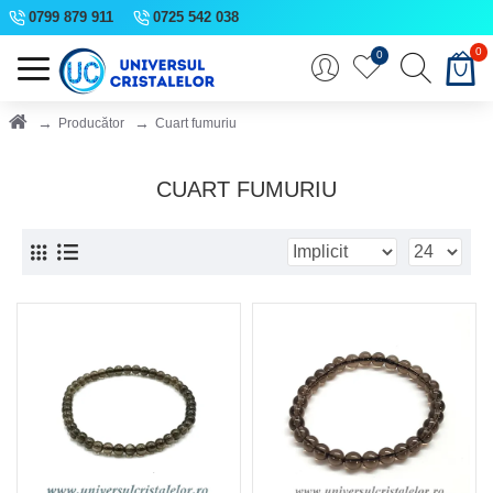
0799 879 911
0725 542 038
0
0
Producător
Cuart fumuriu
CUART FUMURIU