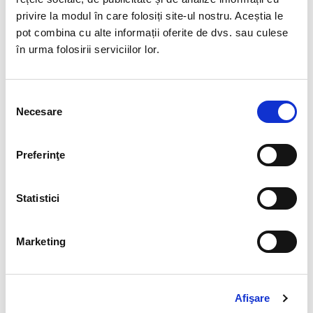
privire la modul în care folosiți site-ul nostru. Aceștia le
110,00 Lei
130,00 Lei
pot combina cu alte informații oferite de dvs. sau culese
în urma folosirii serviciilor lor.
Selecția
Necesare
consimțământului
Preferinţe
Statistici
Colier cuart fumuriu rotund
Cuart fumuriu
fatetat - 4,3 mm
Marketing
40,00 Lei
120,00 Lei
Afişare