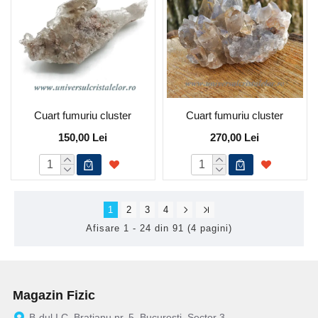
Cuart fumuriu cluster
Cuart fumuriu cluster
150,00 Lei
270,00 Lei
1
2
3
4
Afisare 1 - 24 din 91 (4 pagini)
Magazin Fizic
B-dul I.C. Bratianu nr. 5, Bucuresti, Sector 3