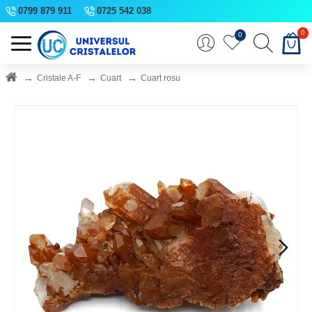
0799 879 911
0725 542 038
0
0
Cristale A-F
Cuart
Cuart rosu