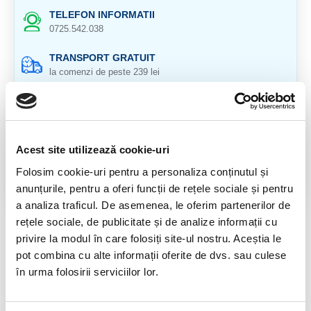
TELEFON INFORMATII
0725.542.038
TRANSPORT GRATUIT
la comenzi de peste 239 lei
CALITATE PRODUSE
atent selectionate
RETURNARE PRODUSE
Acest site utilizează cookie-uri
in 14 zile si banii inapoi
Folosim cookie-uri pentru a personaliza conținutul și
GARANTIE PRODUSE
anunțurile, pentru a oferi funcții de rețele sociale și pentru
pentru toate produsele
a analiza traficul. De asemenea, le oferim partenerilor de
rețele sociale, de publicitate și de analize informații cu
RECENZII CLIENTI
privire la modul în care folosiți site-ul nostru. Aceștia le
pot combina cu alte informații oferite de dvs. sau culese
Nu sunt opinii despre acest produs.
în urma folosirii serviciilor lor.
SPUNE-ŢI OPINIA
Autentifică-te
sau
Înregistrează un cont nou
pentru a putea