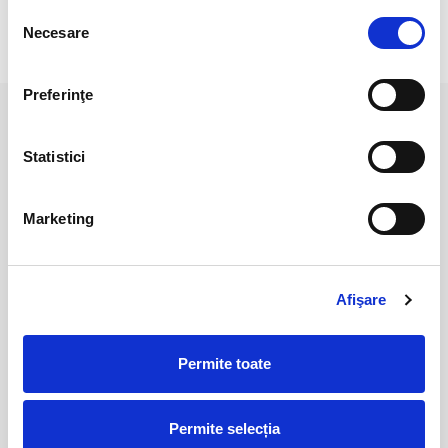
Selecția
scie o opinie
Necesare
consimțământului
Preferinţe
PRODUSE ASEMANATOARE
Statistici
Marketing
Afişare
Permite toate
Cuart rosu
Cuart rosu
35,00 Lei
25,00 Lei
Permite selecția