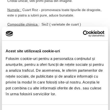
Cristal unicat, veti primi piesa din imagine.
Numele :
Cuart Roz -
promoveaza toate tipurile de dragoste,
este o piatra a iubirii pure, aduce bunatate.
Compozitie chimica
:
Sio
2
( varietate de cuart )
Culoare
:
roz-deschis, roz, roz-rosu
Duritate
:
7, friabil
Acest site utilizează cookie-uri
Luciu
:
sticlos,gras
Folosim cookie-uri pentru a personaliza conținutul și
Transparenta :
transparent la translucid , laptos
anunțurile, pentru a oferi funcții de rețele sociale și pentru
Polaritate :
Yin
a analiza traficul. De asemenea, le oferim partenerilor de
rețele sociale, de publicitate și de analize informații cu
Tara de origine
:
Madagascar, Sri Lanka , Kenya, Brazilia,
privire la modul în care folosiți site-ul nostru. Aceștia le
SUA, Rusia, Cehia, Elvetia, Finlanda
pot combina cu alte informații oferite de dvs. sau culese
în urma folosirii serviciilor lor.
Piatra recomandata pentru :