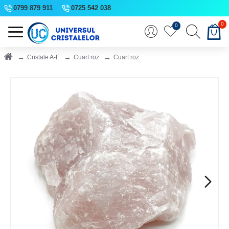
0799 879 911
0725 542 038
0
0
Cristale A-F
Cuart roz
Cuart roz