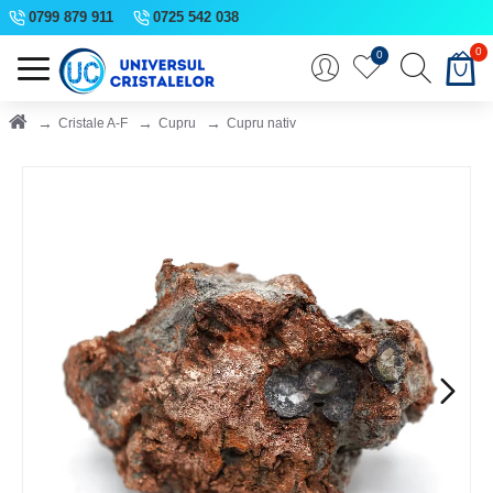
0799 879 911
0725 542 038
0
0
Cristale A-F
Cupru
Cupru nativ