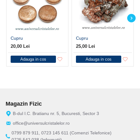
Cupru
Cupru
20,00 Lei
25,00 Lei
Adauga in cos
Adauga in cos
Magazin Fizic
B-dul I.C. Bratianu nr. 5, Bucuresti, Sector 3
office@universulcristalelor.ro
0799 879 911, 0723 145 611 (Comenzi Telefonice)
0725 542 038 (Informatii)