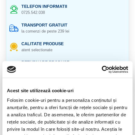
TELEFON INFORMATII
0725.542.038
TRANSPORT GRATUIT
la comenzi de peste 239 lei
CALITATE PRODUSE
atent selectionate
RETURNARE PRODUSE
in 14 zile si banii inapoi
GARANTIE PRODUSE
pentru toate produsele
Acest site utilizează cookie-uri
Folosim cookie-uri pentru a personaliza conținutul și
DESCRIERE PRODUS
anunțurile, pentru a oferi funcții de rețele sociale și pentru
Cupri nativ
a analiza traficul. De asemenea, le oferim partenerilor de
rețele sociale, de publicitate și de analize informații cu
Origine : Michigan, USA
privire la modul în care folosiți site-ul nostru. Aceștia le