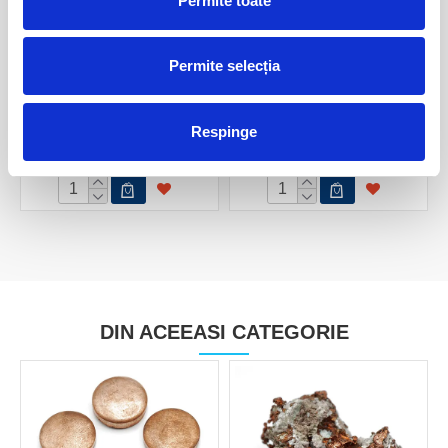
Permite toate
Permite selecția
Cupru nativ
Cupru
Respinge
25,00 Lei
30,00 Lei
DIN ACEEASI CATEGORIE