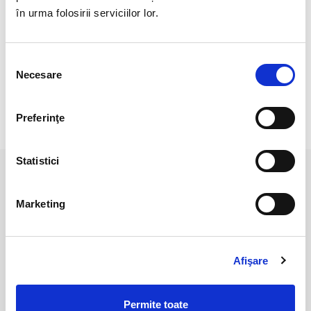
Veti primi produsul din imagine.
în urma folosirii serviciilor lor.
Pozele sunt realizate cu aparat profesional sub lumina alba.
Culoarea poate diferi usor, in functie de rezolutia
Selecția
mobilului/tabletei/laptopului dumneavoastra.
Necesare
consimțământului
Preferinţe
RECENZII CLIENTI
Statistici
PRODUSE ASEMANATOARE
Marketing
Afişare
Permite toate