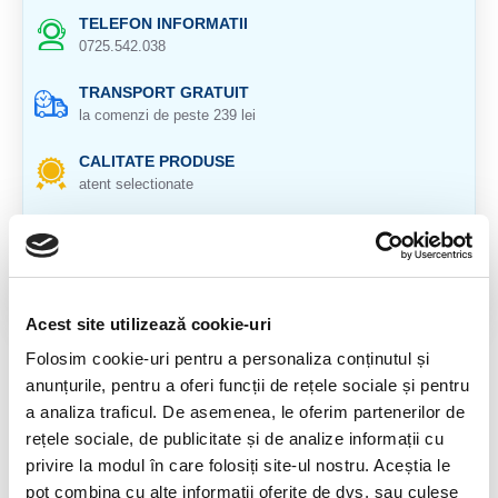
TELEFON INFORMATII
0725.542.038
TRANSPORT GRATUIT
la comenzi de peste 239 lei
CALITATE PRODUSE
atent selectionate
RETURNARE PRODUSE
in 14 zile si banii inapoi
GARANTIE PRODUSE
pentru toate produsele
Acest site utilizează cookie-uri
Folosim cookie-uri pentru a personaliza conținutul și
DESCRIERE PRODUS
anunțurile, pentru a oferi funcții de rețele sociale și pentru
a analiza traficul. De asemenea, le oferim partenerilor de
Provenienta : Africa ( Niger )
rețele sociale, de publicitate și de analize informații cu
Cristal, unicat, natural 100%.
privire la modul în care folosiți site-ul nostru. Aceștia le
pot combina cu alte informații oferite de dvs. sau culese