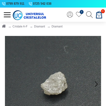
0799 879 911
0725 542 038
0
0
Cristale A-F
Diamant
Diamant