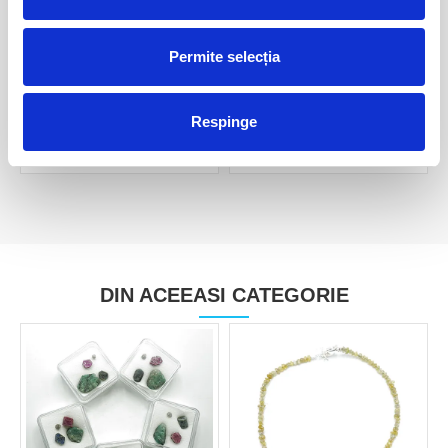
Permite selecția
Diamant brut unicat m4
Diamant
270,00 Lei
170,00 Lei
Respinge
DIN ACEEASI CATEGORIE