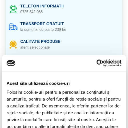
TELEFON INFORMATII
0725.542.038
TRANSPORT GRATUIT
la comenzi de peste 239 lei
CALITATE PRODUSE
atent selectionate
RETURNARE PRODUSE
in 14 zile si banii inapoi
GARANTIE PRODUSE
pentru toate produsele
Acest site utilizează cookie-uri
Folosim cookie-uri pentru a personaliza conținutul și
DESCRIERE PRODUS
anunțurile, pentru a oferi funcții de rețele sociale și pentru
a analiza traficul. De asemenea, le oferim partenerilor de
Origine: Congo
rețele sociale, de publicitate și de analize informații cu
Cristal natural 100%
privire la modul în care folosiți site-ul nostru. Aceștia le
pot combina cu alte informații oferite de dvs. sau culese