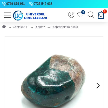
0799 879 911
0725 542 038
0
0
Cristale A-F
Dioptaz
Dioptaz piatra rulata