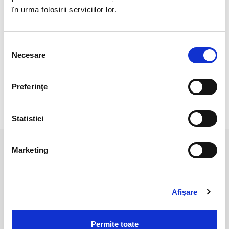
în urma folosirii serviciilor lor.
Cristal unicat. Veti primi exact produsul din imagine.
Selecția
Necesare
consimțământului
Culoarea poate diferi usor, in functie de rezolutia
mobilului/tabletei/laptopului dumneavoastra.
Preferinţe
RECENZII CLIENTI
Statistici
Marketing
PRODUSE ASEMANATOARE
Afişare
Permite toate