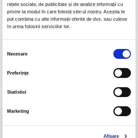
Grosime : aproximativ : 5-6 mm
rețele sociale, de publicitate și de analize informații cu
privire la modul în care folosiți site-ul nostru. Aceștia le
Piatra semipretioasa naturala, dar vopsita
pot combina cu alte informații oferite de dvs. sau culese
Cristal Unicat. Veti primi exact produsul din imagine.
în urma folosirii serviciilor lor.
Fiind un cristal natural, poate prezenta anumite
imperfectiuni, care nu înseamnă defecte.
Selecția
Pozele sunt realizate cu aparat profesionist sub lumina alba.
Necesare
consimțământului
Culoarea poate diferi usor, in functie de rezolutia ecranului
dispozitivului (mobilului/ tabletei/ laptopului) dumneavoastra.
Preferinţe
Statistici
RECENZII CLIENTI
Marketing
PRODUSE ASEMANATOARE
Afişare