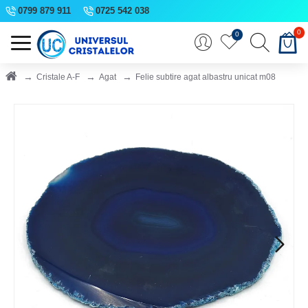
0799 879 911
0725 542 038
0
0
Cristale A-F
Agat
Felie subtire agat albastru unicat m08