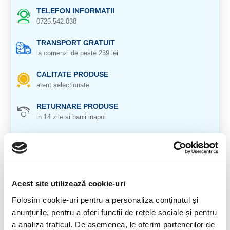
TELEFON INFORMATII
0725.542.038
TRANSPORT GRATUIT
la comenzi de peste 239 lei
CALITATE PRODUSE
atent selectionate
RETURNARE PRODUSE
in 14 zile si banii inapoi
GARANTIE PRODUSE
pentru toate produsele
DESCRIERE PRODUS
Acest site utilizează cookie-uri
Agat slefuit sub forma de felie
Folosim cookie-uri pentru a personaliza conținutul și
anunțurile, pentru a oferi funcții de rețele sociale și pentru
Origine: Brazilia
a analiza traficul. De asemenea, le oferim partenerilor de