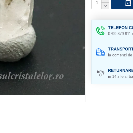
TELEFON C
0799.879.911 
TRANSPORT
la comenzi de 
RETURNAR
in 14 zile si ba