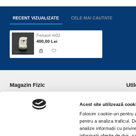
RECENT VIZUALIZATE
CELE MAI CAUTATE
Fenacit m02
400,00 Lei
Magazin Fizic
Util
B-dul I.C. Bratianu nr. 5, Bucuresti, Sector 3
Desp
Trans
Acest site utilizează cook
office@universulcristalelor.ro
Polit
Folosim cookie-uri pentru a 
0799 879 911, 0723 145 611 (Comenzi Telefonice)
Polit
pentru a analiza traficul. 
0725 542 038 (Informatii)
Polit
analize informații cu privir
Luni-Vineri: 10.00-19.00
Terme
informații oferite de dvs. sa