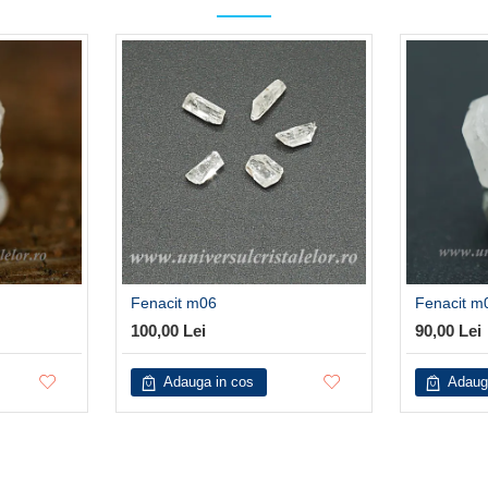
Fenacit m06
Fenacit m
100,00 Lei
90,00 Lei
Adauga in cos
Adaug