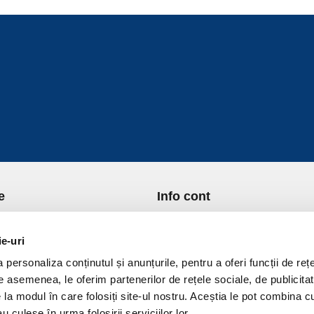
e
Info cont
re Noi
Istoric comenzi
port si Plata
Formular Retur
ie-uri
ica de Returnare
Lista Favorite
personaliza conținutul și anunțurile, pentru a oferi funcții de rețe
ica de confidentialitate
GDPR - Protectia datelor
De asemenea, le oferim partenerilor de rețele sociale, de publicitat
ica Cookies
Contact
e la modul în care folosiți site-ul nostru. Aceștia le pot combina c
ni si conditii
u culese în urma folosirii serviciilor lor.