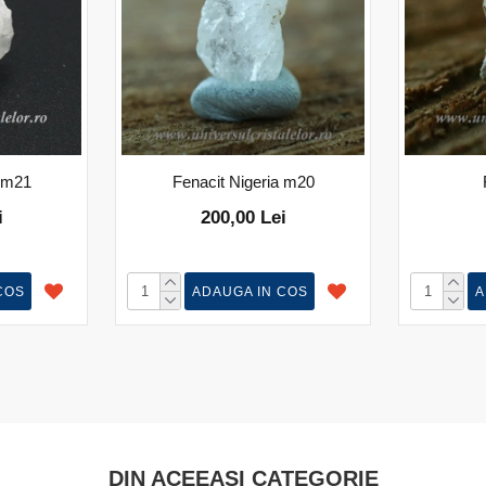
a m21
Fenacit Nigeria m20
i
200,00 Lei
COS
ADAUGA IN COS
A
DIN ACEEASI CATEGORIE