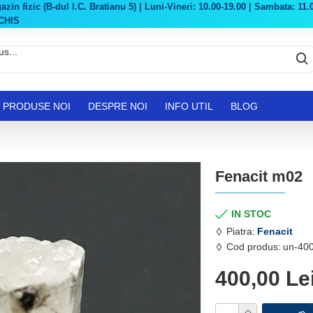
in fizic (B-dul I.C. Bratianu 5) | Luni-Vineri: 10.00-19.00 | Sambata: 11.0
CHIS
PRODUSE NOI
DESPRE NOI
INFO UTIL
BLOG
Fenacit m02
IN STOC
Piatra:
Fenacit
Cod produs:
un-400
400,00 Le