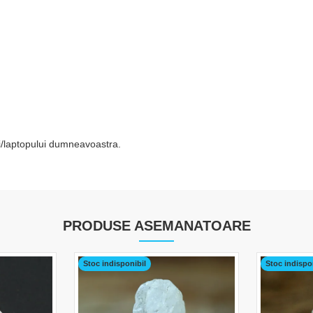
tei/laptopului dumneavoastra.
PRODUSE ASEMANATOARE
Stoc indisponibil
Stoc indispo