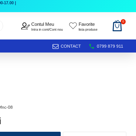
0-17.00 |
0
Contul Meu
Favorite
Intra in cont/Cont nou
lista produse
CONTACT
0799 879 911
fnc-08
i