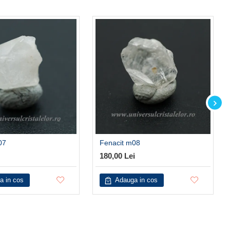
07
Fenacit m08
180,00 Lei
a in cos
Adauga in cos