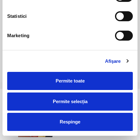
office@universulcristalelor.ro
0799 879 911, 0723 145 611 (Comenzi Telefonice)
Statistici
0725 542 038 (Informatii)
Luni-Vineri: 10.00-19.00
Marketing
Sambata: 11.00-17.00
Afişare
Utile
Info cont
Permite toate
© 2026 UNIVERSUL CRISTALELOR - Toate drepturile rezervate - by
Permite selecția
DevPro.ro
Respinge