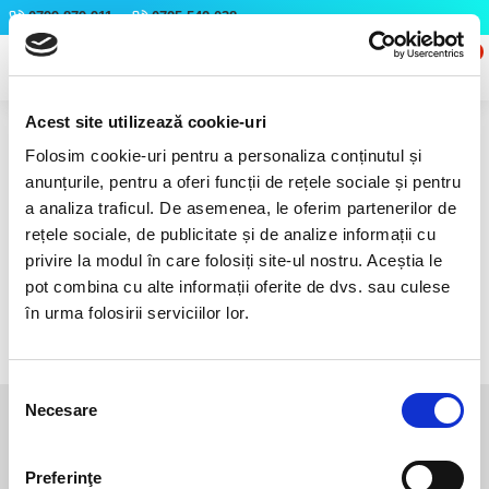
0799 879 911
0725 542 038
0
0
Acest site utilizează cookie-uri
Producător
Fluorapatit
Folosim cookie-uri pentru a personaliza conținutul și
anunțurile, pentru a oferi funcții de rețele sociale și pentru
FLUORAPATIT
a analiza traficul. De asemenea, le oferim partenerilor de
Nu există niciun Producător.
rețele sociale, de publicitate și de analize informații cu
privire la modul în care folosiți site-ul nostru. Aceștia le
pot combina cu alte informații oferite de dvs. sau culese
CONTINUA
în urma folosirii serviciilor lor.
Selecția
Necesare
consimțământului
Magazin Fizic
B-dul I.C. Bratianu nr. 5, Bucuresti, Sector 3
Preferinţe