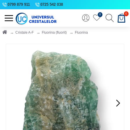
0799 879 911
0725 542 038
0
0
Cristale A-F
Fluorina (fluorit)
Fluorina