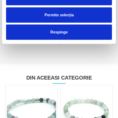
Permite selecția
Pandantiv fluorina
Pandantiv fluorina verde
multicolora
30,00 Lei
15,00 Lei
Respinge
DIN ACEEASI CATEGORIE