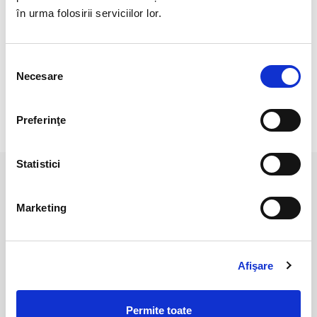
Pozele sunt realizate cu aparat profesionist sub lumina alba.
în urma folosirii serviciilor lor.
Culoarea poate diferi usor, in functie de rezolutia
mobilului/tableteli/laptopului dumneavoastra.
Selecția
Necesare
consimțământului
Preferinţe
RECENZII CLIENTI
Statistici
PRODUSE ASEMANATOARE
Marketing
Afişare
Permite toate