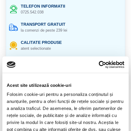
TELEFON INFORMATII
0725.542.038
TRANSPORT GRATUIT
la comenzi de peste 239 lei
CALITATE PRODUSE
atent selectionate
RETURNARE PRODUSE
in 14 zile si banii inapoi
GARANTIE PRODUSE
pentru toate produsele
Acest site utilizează cookie-uri
Folosim cookie-uri pentru a personaliza conținutul și
DESCRIERE PRODUS
anunțurile, pentru a oferi funcții de rețele sociale și pentru
a analiza traficul. De asemenea, le oferim partenerilor de
Cristal natural 100 %.
rețele sociale, de publicitate și de analize informații cu
Cristal Unicat. Veti primi exact produsul din imagine.
privire la modul în care folosiți site-ul nostru. Aceștia le
pot combina cu alte informații oferite de dvs. sau culese