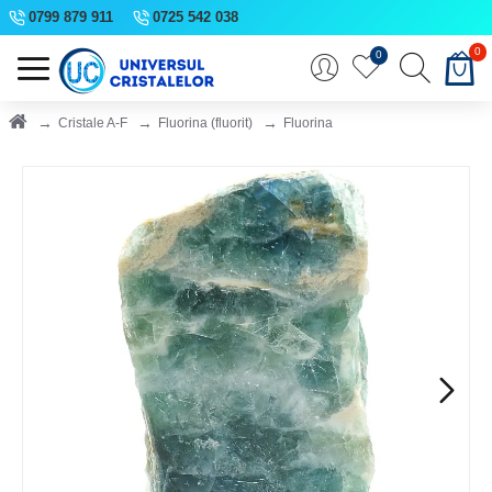
0799 879 911
0725 542 038
0
0
Cristale A-F
Fluorina (fluorit)
Fluorina