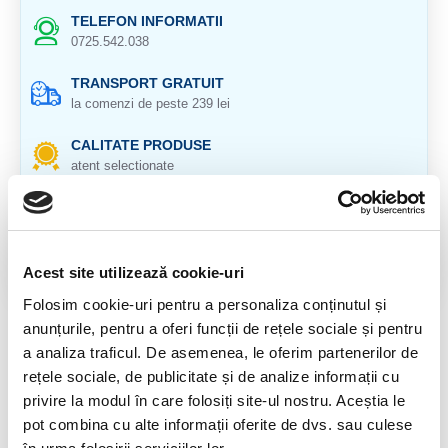
TELEFON INFORMATII
0725.542.038
TRANSPORT GRATUIT
la comenzi de peste 239 lei
CALITATE PRODUSE
atent selectionate
RETURNARE PRODUSE
in 14 zile si banii inapoi
GARANTIE PRODUSE
Acest site utilizează cookie-uri
pentru toate produsele
Folosim cookie-uri pentru a personaliza conținutul și
anunțurile, pentru a oferi funcții de rețele sociale și pentru
DESCRIERE PRODUS
a analiza traficul. De asemenea, le oferim partenerilor de
rețele sociale, de publicitate și de analize informații cu
Cristal, unicat, natural 100%.
privire la modul în care folosiți site-ul nostru. Aceștia le
Veti primi produsul din imagine.
pot combina cu alte informații oferite de dvs. sau culese