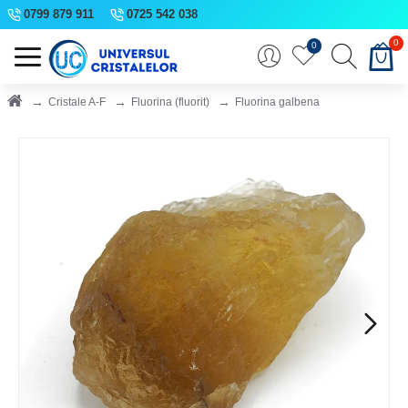
0799 879 911
0725 542 038
0
0
Cristale A-F
Fluorina (fluorit)
Fluorina galbena