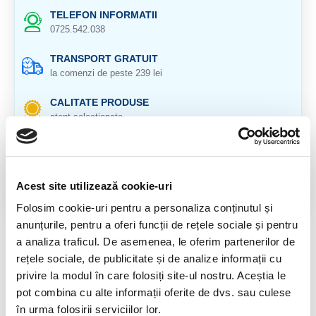
TELEFON INFORMATII
0725.542.038
TRANSPORT GRATUIT
la comenzi de peste 239 lei
CALITATE PRODUSE
atent selectionate
RETURNARE PRODUSE
in 14 zile si banii inapoi
Acest site utilizează cookie-uri
GARANTIE PRODUSE
pentru toate produsele
Folosim cookie-uri pentru a personaliza conținutul și
anunțurile, pentru a oferi funcții de rețele sociale și pentru
DESCRIERE PRODUS
a analiza traficul. De asemenea, le oferim partenerilor de
rețele sociale, de publicitate și de analize informații cu
Cristal, unicat, natural 100%.
privire la modul în care folosiți site-ul nostru. Aceștia le
pot combina cu alte informații oferite de dvs. sau culese
Veti primi produsul din imagine.
în urma folosirii serviciilor lor.