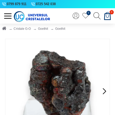
0799 879 911
0725 542 038
0
0
Cristale G-O
Goethit
Goethit