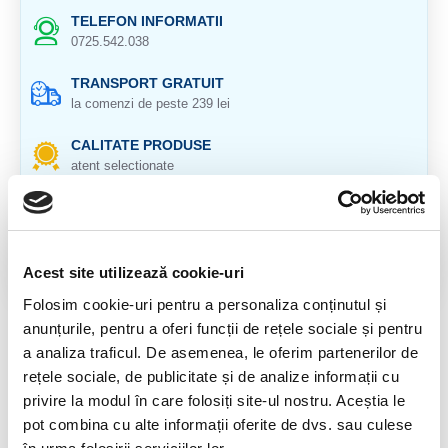
TELEFON INFORMATII
0725.542.038
TRANSPORT GRATUIT
la comenzi de peste 239 lei
CALITATE PRODUSE
atent selectionate
RETURNARE PRODUSE
in 14 zile si banii inapoi
GARANTIE PRODUSE
Acest site utilizează cookie-uri
pentru toate produsele
Folosim cookie-uri pentru a personaliza conținutul și
anunțurile, pentru a oferi funcții de rețele sociale și pentru
DESCRIERE PRODUS
a analiza traficul. De asemenea, le oferim partenerilor de
rețele sociale, de publicitate și de analize informații cu
Origine : Spania
privire la modul în care folosiți site-ul nostru. Aceștia le
Cristal, unicat, natural 100%.
pot combina cu alte informații oferite de dvs. sau culese