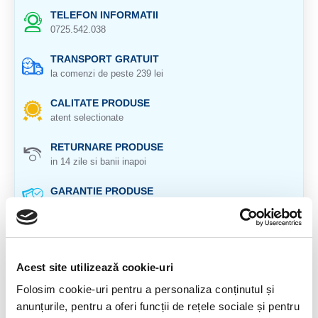
TELEFON INFORMATII
0725.542.038
TRANSPORT GRATUIT
la comenzi de peste 239 lei
CALITATE PRODUSE
atent selectionate
RETURNARE PRODUSE
in 14 zile si banii inapoi
GARANTIE PRODUSE
pentru toate produsele
DESCRIERE PRODUS
Acest site utilizează cookie-uri
Granat slefuit natural 100%
Mai contine cianit(kianit) si mica.
Folosim cookie-uri pentru a personaliza conținutul și
Origine: Austria
anunțurile, pentru a oferi funcții de rețele sociale și pentru
Cristal unicat. Veti primi exact produsul din imagine.