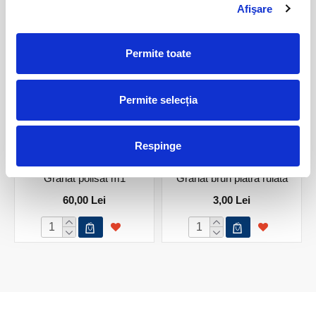
PRODUSE ASEMANATOARE
Afişare
Permite toate
Permite selecția
Respinge
Granat polisat m1
Granat brun piatra rulata
60,00 Lei
3,00 Lei