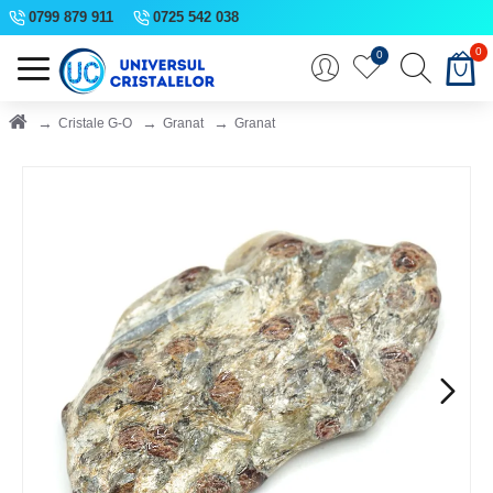
0799 879 911
0725 542 038
0
0
Cristale G-O
Granat
Granat