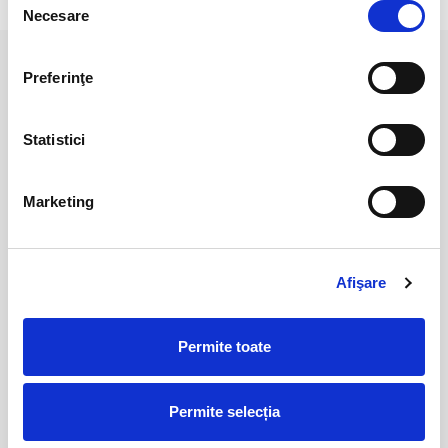
Necesare
consimțământului
Preferinţe
PRODUSE ASEMANATOARE
Statistici
Marketing
Afişare
Grandidierit
Grandidierit
Permite toate
50,00 Lei
80,00 Lei
Permite selecția