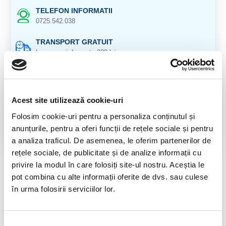
TELEFON INFORMATII
0725.542.038
TRANSPORT GRATUIT
la comenzi de peste 239 lei
CALITATE PRODUSE
atent selectionate
Acest site utilizează cookie-uri
RETURNARE PRODUSE
in 14 zile si banii inapoi
Folosim cookie-uri pentru a personaliza conținutul și
anunțurile, pentru a oferi funcții de rețele sociale și pentru
GARANTIE PRODUSE
a analiza traficul. De asemenea, le oferim partenerilor de
pentru toate produsele
rețele sociale, de publicitate și de analize informații cu
privire la modul în care folosiți site-ul nostru. Aceștia le
DESCRIERE PRODUS
pot combina cu alte informații oferite de dvs. sau culese
în urma folosirii serviciilor lor.
Provenienta : Madagascar
RECENZII CLIENTI
Selecția