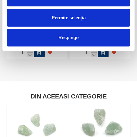
Permite selecția
Herderit mineral unicat m02
Herderit
Respinge
220,00 Lei
80,00 Lei
DIN ACEEASI CATEGORIE