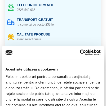
TELEFON INFORMATII
0725.542.038
TRANSPORT GRATUIT
la comenzi de peste 239 lei
CALITATE PRODUSE
atent selectionate
RETURNARE PRODUSE
in 14 zile si banii inapoi
GARANTIE PRODUSE
pentru toate produsele
Acest site utilizează cookie-uri
Folosim cookie-uri pentru a personaliza conținutul și
DESCRIERE PRODUS
anunțurile, pentru a oferi funcții de rețele sociale și pentru
a analiza traficul. De asemenea, le oferim partenerilor de
ORIGINE: KHARAN
rețele sociale, de publicitate și de analize informații cu
CRISTAL NATURAL 100%
privire la modul în care folosiți site-ul nostru. Aceștia le
CRISTAL UNICAT. VETI PRIMI EXACT
pot combina cu alte informații oferite de dvs. sau culese