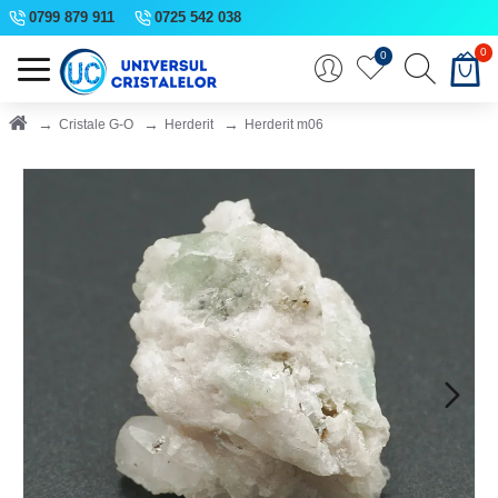
0799 879 911
0725 542 038
0
0
Cristale G-O
Herderit
Herderit m06