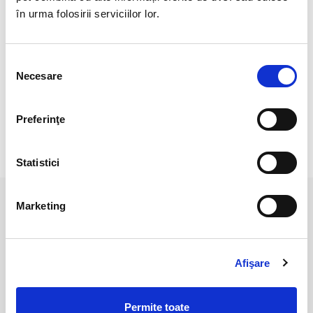
PRODUSUL DIN IMAGINE.
în urma folosirii serviciilor lor.
CULOAREA POATE DIFERI USOR, IN
Selecția
FUNCTIE DE REZOLUTIA
Necesare
consimțământului
MOBILULUI/TABLETEI/LAPTOPULUI
DUMNEAVOASTRA.
Preferinţe
RECENZII CLIENTI
Statistici
Marketing
PRODUSE ASEMANATOARE
Afişare
Permite toate