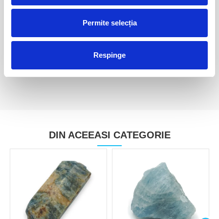
Permite selecția
Hialit - mineral unicat m1
Hialit - mineral unicat m2
50,00 Lei
40,00 Lei
Respinge
DIN ACEEASI CATEGORIE