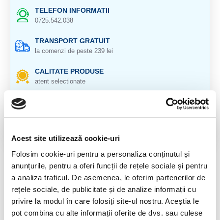
TELEFON INFORMATII
0725.542.038
TRANSPORT GRATUIT
la comenzi de peste 239 lei
CALITATE PRODUSE
atent selectionate
RETURNARE PRODUSE
in 14 zile si banii inapoi
GARANTIE PRODUSE
Acest site utilizează cookie-uri
pentru toate produsele
Folosim cookie-uri pentru a personaliza conținutul și
anunțurile, pentru a oferi funcții de rețele sociale și pentru
DESCRIERE PRODUS
a analiza traficul. De asemenea, le oferim partenerilor de
Hialit ( Hyalit)
rețele sociale, de publicitate și de analize informații cu
privire la modul în care folosiți site-ul nostru. Aceștia le
Cristal natural 100 %.
pot combina cu alte informații oferite de dvs. sau culese