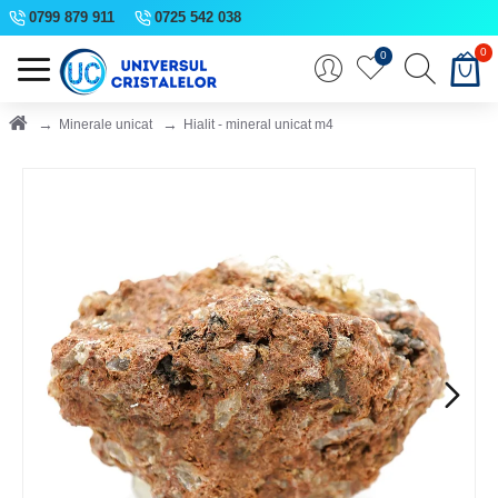
0799 879 911
0725 542 038
0
0
Minerale unicat
Hialit - mineral unicat m4