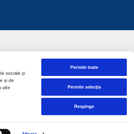
Permite toate
le sociale și
e și de
Permite selecția
u alte
Respinge
Afişare