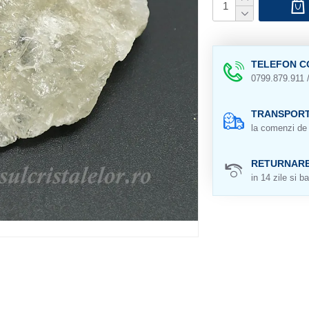
TELEFON C
0799.879.911 
TRANSPORT
la comenzi de 
RETURNAR
in 14 zile si ba