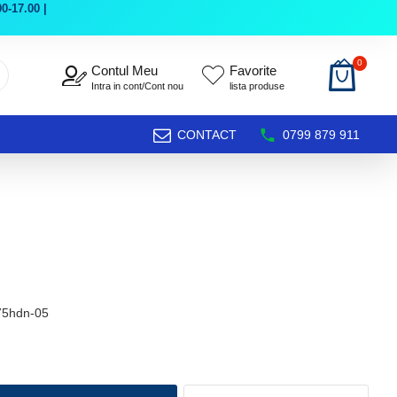
0-17.00 |
0
Contul Meu
Favorite
Intra in cont/Cont nou
lista produse
CONTACT
0799 879 911
75hdn-05