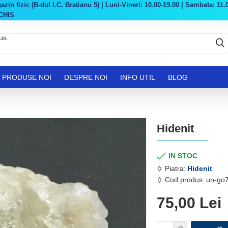
in fizic (B-dul I.C. Bratianu 5) | Luni-Vineri: 10.00-19.00 | Sambata: 11.0
CHIS
PRODUSE NOI
DESPRE NOI
INFO UTIL
BLOG
Hidenit
IN STOC
Piatra:
Hidenit
Cod produs:
un-go
75,00 Lei