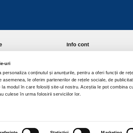
e
Info cont
re Noi
Istoric comenzi
port si Plata
Formular Retur
ie-uri
ica de Returnare
Lista Favorite
personaliza conținutul și anunțurile, pentru a oferi funcții de rețe
ica de confidentialitate
GDPR - Protectia datelor
De asemenea, le oferim partenerilor de rețele sociale, de publicitat
ica Cookies
Contact
e la modul în care folosiți site-ul nostru. Aceștia le pot combina c
ni si conditii
u culese în urma folosirii serviciilor lor.
referinţe
Statistici
Marketing