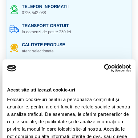
TELEFON INFORMATII
0725.542.038
TRANSPORT GRATUIT
la comenzi de peste 239 lei
CALITATE PRODUSE
atent selectionate
RETURNARE PRODUSE
in 14 zile si banii inapoi
GARANTIE PRODUSE
pentru toate produsele
Acest site utilizează cookie-uri
Folosim cookie-uri pentru a personaliza conținutul și
DESCRIERE PRODUS
anunțurile, pentru a oferi funcții de rețele sociale și pentru
a analiza traficul. De asemenea, le oferim partenerilor de
Inel din argint 925 reglabil
rețele sociale, de publicitate și de analize informații cu
Veti primi un inel asemanator cu cel din imagine.
privire la modul în care folosiți site-ul nostru. Aceștia le
pot combina cu alte informații oferite de dvs. sau culese