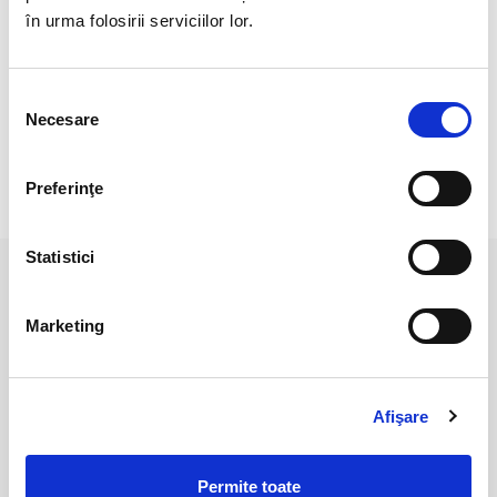
Culoarea poate diferi putin in functie de rezolutia
în urma folosirii serviciilor lor.
dispozitivului dumneavoastra.
Dimensiune piatra : aproximativ 6 mm
Selecția
Greutate :aproximativ 1,9 - 2 gr.
Necesare
consimțământului
Preferinţe
RECENZII CLIENTI
Statistici
PRODUSE ASEMANATOARE
Marketing
Afişare
Permite toate