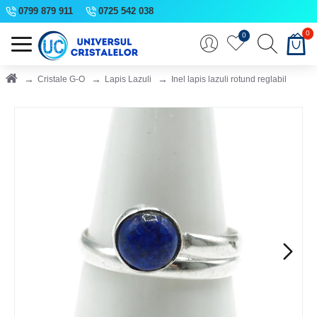
0799 879 911
0725 542 038
0
0
Cristale G-O
Lapis Lazuli
Inel lapis lazuli rotund reglabil