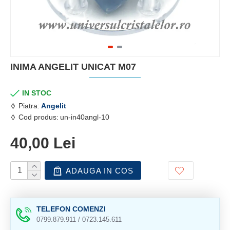
INIMA ANGELIT UNICAT M07
IN STOC
Piatra:
Angelit
Cod produs:
un-in40angl-10
40,00 Lei
ADAUGA IN COS
TELEFON COMENZI
0799.879.911 / 0723.145.611