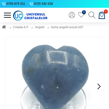
0799 879 911
0725 542 038
0
0
Cristale A-F
Angelit
Inima angelit unicat m07