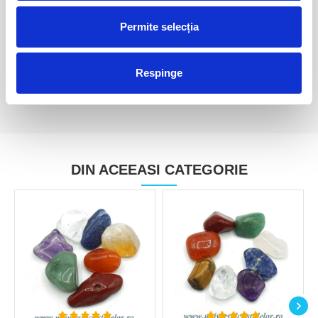
Inima ametist unicat m14
Inima agat galben
Permite selecția
250,00 Lei
50,00 Lei
Respinge
DIN ACEEASI CATEGORIE