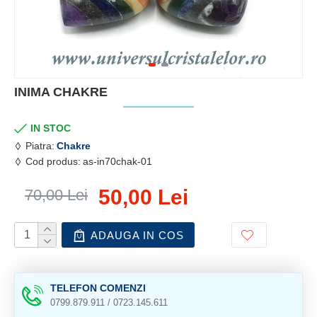
INIMA CHAKRE
IN STOC
Piatra:
Chakre
Cod produs:
as-in70chak-01
50,00 Lei
70,00 Lei
ADAUGA IN COS
TELEFON COMENZI
0799.879.911 / 0723.145.611