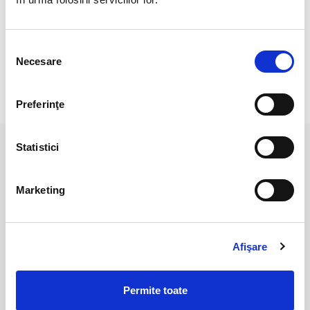
Pozele sunt realizate cu aparat profesionist sub lumina alba.
Culoarea poate diferi usor, in functie de rezolutia
mobilului/tabletei/laptopului dumneavoastra.
Selecția
Necesare
consimțământului
RECENZII CLIENTI
Preferinţe
Statistici
PRODUSE ASEMANATOARE
Marketing
Afişare
Permite toate