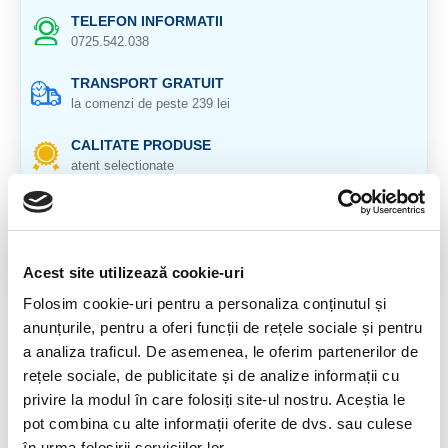
TELEFON INFORMATII
0725.542.038
TRANSPORT GRATUIT
la comenzi de peste 239 lei
CALITATE PRODUSE
atent selectionate
RETURNARE PRODUSE
in 14 zile si banii inapoi
GARANTIE PRODUSE
Acest site utilizează cookie-uri
pentru toate produsele
Folosim cookie-uri pentru a personaliza conținutul și
anunțurile, pentru a oferi funcții de rețele sociale și pentru
DESCRIERE PRODUS
a analiza traficul. De asemenea, le oferim partenerilor de
rețele sociale, de publicitate și de analize informații cu
Cristal natural 100 %.
privire la modul în care folosiți site-ul nostru. Aceștia le
Veti primi un produs asemaantor cu cele 5 din imagine.
pot combina cu alte informații oferite de dvs. sau culese
în urma folosirii serviciilor lor.