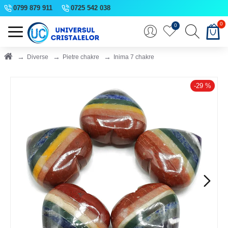
0799 879 911
0725 542 038
0
0
Diverse
Pietre chakre
Inima 7 chakre
-29 %