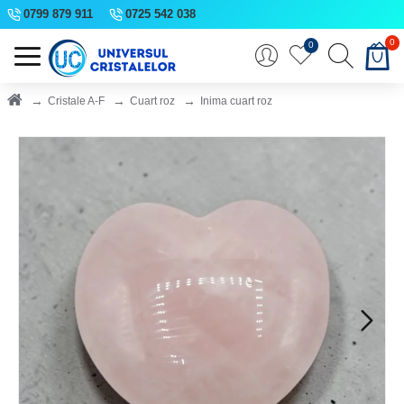
0799 879 911
0725 542 038
0
0
Cristale A-F
Cuart roz
Inima cuart roz