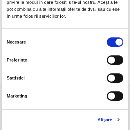
Cristal natural 100 %.
privire la modul în care folosiți site-ul nostru. Aceștia le
pot combina cu alte informații oferite de dvs. sau culese
Cristal Unicat. Veti primi exact produsul din imagine.
în urma folosirii serviciilor lor.
Pozele sunt realizate cu aparat profesionist sub lumina alba.
Culoarea poate diferi usor, in functie de rezolutia
Selecția
mobilului/tabletei/laptopului dumneavoastra.
Necesare
consimțământului
Preferinţe
RECENZII CLIENTI
Statistici
Marketing
PRODUSE ASEMANATOARE
Afişare