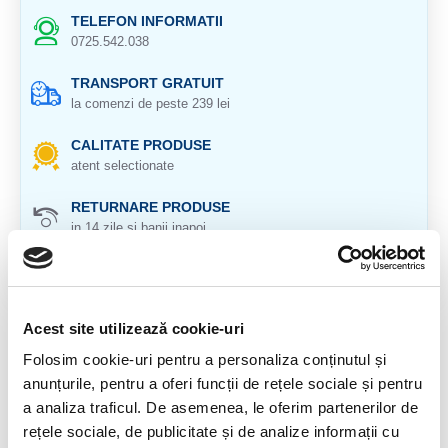
TELEFON INFORMATII
0725.542.038
TRANSPORT GRATUIT
la comenzi de peste 239 lei
CALITATE PRODUSE
atent selectionate
RETURNARE PRODUSE
in 14 zile si banii inapoi
GARANTIE PRODUSE
pentru toate produsele
Acest site utilizează cookie-uri
DESCRIERE PRODUS
Folosim cookie-uri pentru a personaliza conținutul și
Origine: Madagascar
anunțurile, pentru a oferi funcții de rețele sociale și pentru
a analiza traficul. De asemenea, le oferim partenerilor de
Fiiind piatra naturala,produsul prezinta mici imperfectiuni.
rețele sociale, de publicitate și de analize informații cu