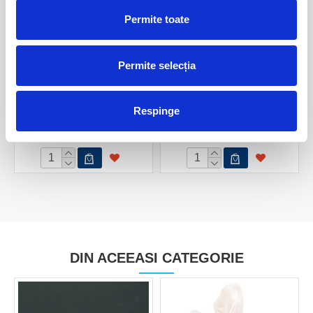
Permite toate
Permite selecția
Inima cuart roz
Inima cuart roz
Respinge
70,00 Lei
160,00 Lei
DIN ACEEASI CATEGORIE