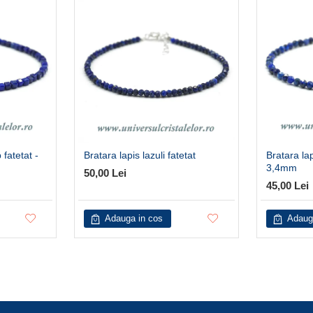
 fatetat -
Bratara lapis lazuli fatetat
Bratara lap
3,4mm
50,00 Lei
45,00 Lei
Adauga in cos
Adaug