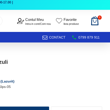
0-17.00 |
0
Contul Meu
Favorite
Intra in cont/Cont nou
lista produse
CONTACT
0799 879 911
zuli
 (Lazurit)
5lps-05