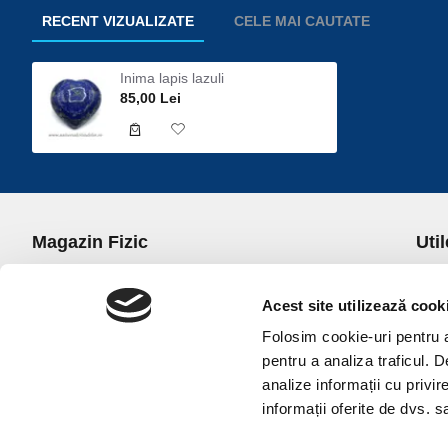
RECENT VIZUALIZATE
CELE MAI CAUTATE
Inima lapis lazuli
85,00 Lei
Magazin Fizic
Util
B-dul I.C. Bratianu nr. 5, Bucuresti, Sector 3
Desp
Trans
Acest site utilizează cook
office@universulcristalelor.ro
Polit
Folosim cookie-uri pentru a 
0799 879 911, 0723 145 611 (Comenzi Telefonice)
Polit
pentru a analiza traficul. 
0725 542 038 (Informatii)
Polit
analize informații cu privir
Luni-Vineri: 10.00-19.00
Terme
informații oferite de dvs. sa
Sambata: 11.00-17.00