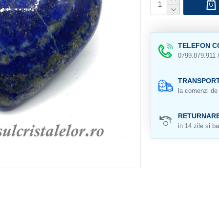
TELEFON C
0799.879.911 
TRANSPORT
la comenzi de 
RETURNAR
in 14 zile si ba