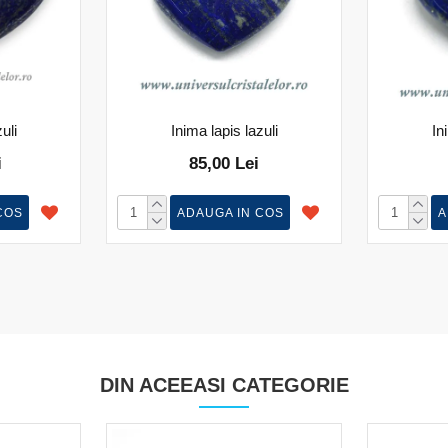
uli
Inima lapis lazuli
In
i
85,00 Lei
COS
ADAUGA IN COS
A
DIN ACEEASI CATEGORIE