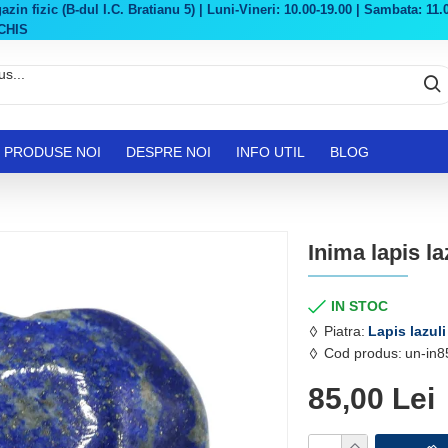
in fizic (B-dul I.C. Bratianu 5) | Luni-Vineri: 10.00-19.00 | Sambata: 11.0
CHIS
PRODUSE NOI
DESPRE NOI
INFO UTIL
BLOG
Inima lapis la
IN STOC
Piatra:
Lapis lazuli
Cod produs:
un-in8
85,00 Lei