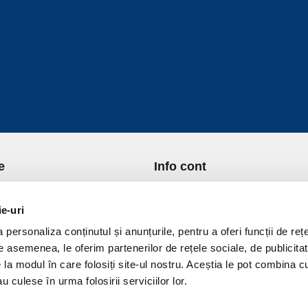
e
Info cont
re Noi
Istoric comenzi
port si Plata
Formular Retur
ie-uri
ica de Returnare
Lista Favorite
personaliza conținutul și anunțurile, pentru a oferi funcții de rețe
ica de confidentialitate
GDPR - Protectia datelor
De asemenea, le oferim partenerilor de rețele sociale, de publicitat
ica Cookies
Contact
e la modul în care folosiți site-ul nostru. Aceștia le pot combina c
ni si conditii
u culese în urma folosirii serviciilor lor.