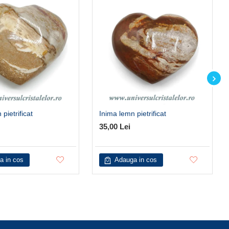
pietrificat
Inima lemn pietrificat
35,00 Lei
a in cos
Adauga in cos