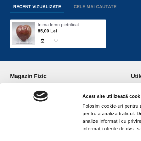
RECENT VIZUALIZATE
CELE MAI CAUTATE
Inima lemn pietrificat
85,00 Lei
Magazin Fizic
Util
B-dul I.C. Bratianu nr. 5, Bucuresti, Sector 3
Desp
Trans
Acest site utilizează cook
office@universulcristalelor.ro
Polit
Folosim cookie-uri pentru a 
0799 879 911, 0723 145 611 (Comenzi Telefonice)
Polit
pentru a analiza traficul. 
0725 542 038 (Informatii)
Polit
analize informații cu privir
Luni-Vineri: 10.00-19.00
Terme
informații oferite de dvs. sa
Sambata: 11.00-17.00