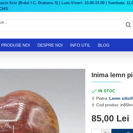
in fizic (B-dul I.C. Bratianu 5) | Luni-Vineri: 10.00-19.00 | Sambata: 11.0
CHIS
PRODUSE NOI
DESPRE NOI
INFO UTIL
BLOG
Inima lemn pie
IN STOC
Piatra:
Lemn silicif
Cod produs:
in85lm
85,00 Lei