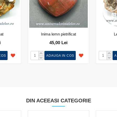
cat
Inima lemn pietrificat
Le
i
45,00 Lei
COS
ADAUGA IN COS
A
DIN ACEEASI CATEGORIE