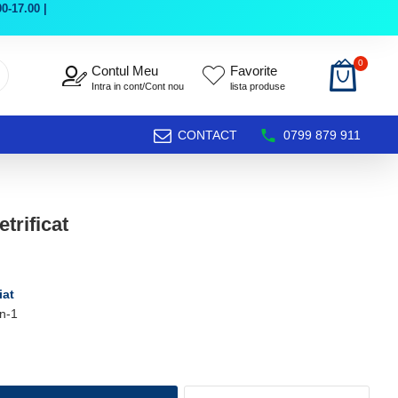
0-17.00 |
0
Contul Meu
Favorite
Intra in cont/Cont nou
lista produse
CONTACT
0799 879 911
trificat
iat
n-1