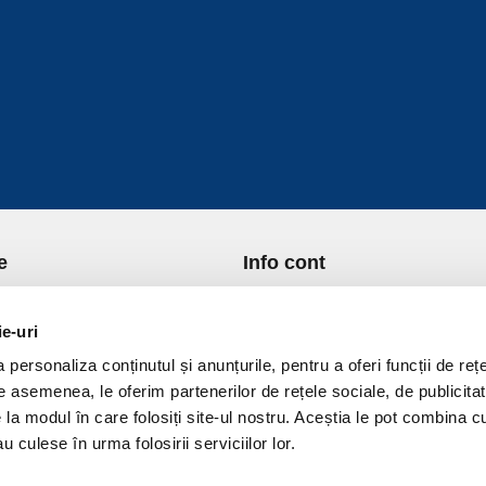
e
Info cont
re Noi
Istoric comenzi
port si Plata
Formular Retur
ie-uri
ica de Returnare
Lista Favorite
personaliza conținutul și anunțurile, pentru a oferi funcții de rețe
ica de confidentialitate
GDPR - Protectia datelor
De asemenea, le oferim partenerilor de rețele sociale, de publicitat
ica Cookies
Contact
e la modul în care folosiți site-ul nostru. Aceștia le pot combina c
ni si conditii
u culese în urma folosirii serviciilor lor.