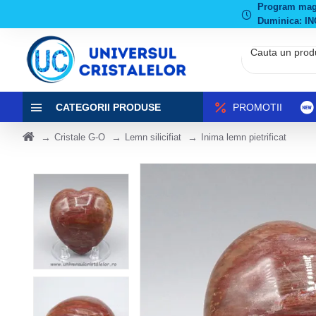
Program magaz
Duminica: IN
CATEGORII PRODUSE
PROMOTII
Cristale G-O
Lemn silicifiat
Inima lemn pietrificat