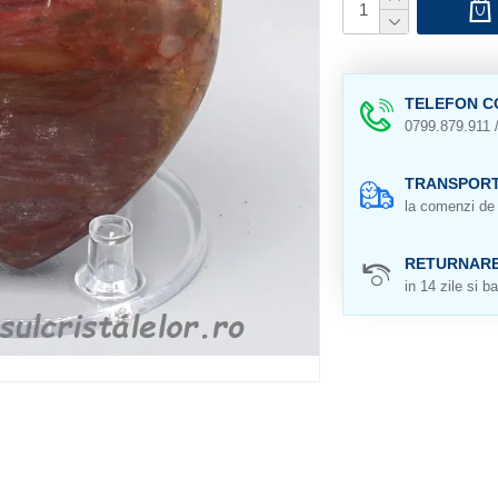
TELEFON C
0799.879.911 
TRANSPORT
la comenzi de 
RETURNAR
in 14 zile si ba