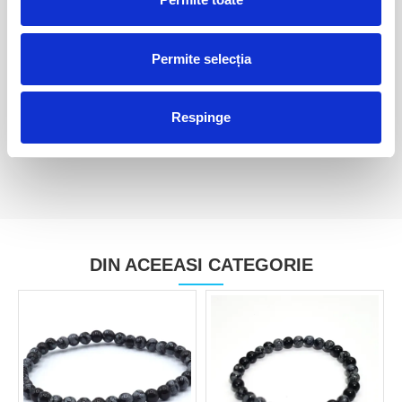
Obsidian curcubeu inima
Inima obsidian auriu m02
Permite selecția
dubla m04
160,00 Lei
300,00 Lei
Respinge
DIN ACEEASI CATEGORIE