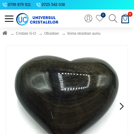
0799 879 911
0725 542 038
0
0
Cristale G-O
Obsidian
Inima obsidian auriu