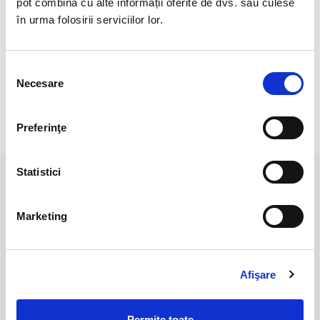
pot combina cu alte informații oferite de dvs. sau culese
Cristal unicat. Veti primi produsul din imagine.
în urma folosirii serviciilor lor.
Pozele sunt realizate cu aparat profesional sub lumina alba.
Culoarea poate diferi usor, in functie de rezolutia
Selecția
mobilului/tabletei/laptopului dumneavoastra.
Necesare
consimțământului
RECENZII CLIENTI
Preferinţe
Statistici
PRODUSE ASEMANATOARE
Marketing
Afişare
Permite toate