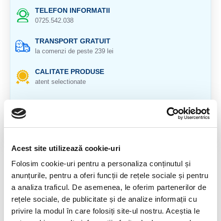
TELEFON INFORMATII
0725.542.038
TRANSPORT GRATUIT
la comenzi de peste 239 lei
CALITATE PRODUSE
atent selectionate
RETURNARE PRODUSE
in 14 zile si banii inapoi
GARANTIE PRODUSE
pentru toate produsele
Acest site utilizează cookie-uri
Folosim cookie-uri pentru a personaliza conținutul și
DESCRIERE PRODUS
anunțurile, pentru a oferi funcții de rețele sociale și pentru
Origine: Mexic
a analiza traficul. De asemenea, le oferim partenerilor de
rețele sociale, de publicitate și de analize informații cu
Cristal slefuit natural 100%.
privire la modul în care folosiți site-ul nostru. Aceștia le