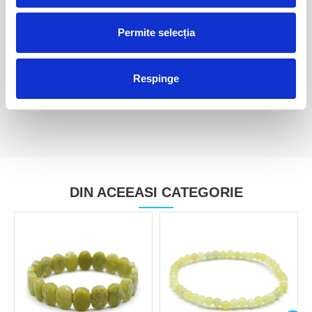
Permite selecția
Serpentin
Serpentin piatra rulata
5,00 Lei
7,00 Lei
Respinge
DIN ACEEASI CATEGORIE