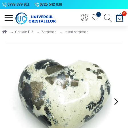
0799 879 911
0725 542 038
0
0
Cristale P-Z
Serpentin
Inima serpentin