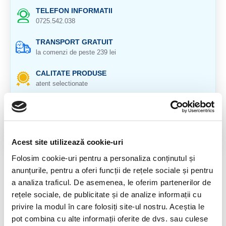
TELEFON INFORMATII
0725.542.038
TRANSPORT GRATUIT
la comenzi de peste 239 lei
CALITATE PRODUSE
atent selectionate
RETURNARE PRODUSE
in 14 zile si banii inapoi
GARANTIE PRODUSE
Acest site utilizează cookie-uri
pentru toate produsele
Folosim cookie-uri pentru a personaliza conținutul și
anunțurile, pentru a oferi funcții de rețele sociale și pentru
DESCRIERE PRODUS
a analiza traficul. De asemenea, le oferim partenerilor de
Origine: Peru
rețele sociale, de publicitate și de analize informații cu
privire la modul în care folosiți site-ul nostru. Aceștia le
Cristal natural 100 %.
pot combina cu alte informații oferite de dvs. sau culese