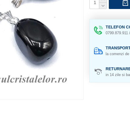
TELEFON C
0799.879.911 
TRANSPORT
la comenzi de 
RETURNAR
in 14 zile si ba