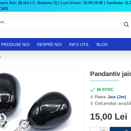
in fizic (B-dul I.C. Bratianu 5) | Luni-Vineri: 10.00-19.00 | Sambata: 11.0
CHIS
PRODUSE NOI
DESPRE NOI
INFO UTIL
BLOG
)
Pandantiv jais
IN STOC
Piatra:
Jais (Jet)
Cod produs:
as-p15
15,00 Lei