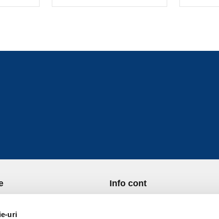
e
Info cont
re Noi
Istoric comenzi
port si Plata
Formular Retur
ie-uri