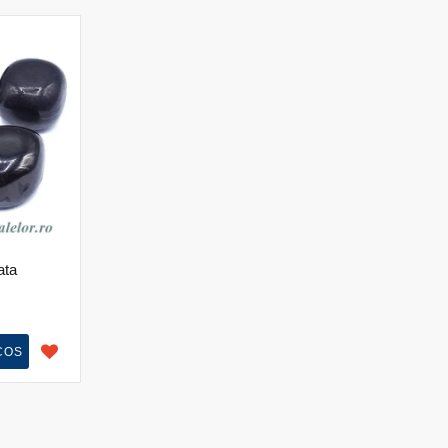
ata
COS