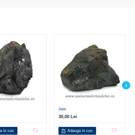
Jais
30,00 Lei
a in cos
Adauga in cos