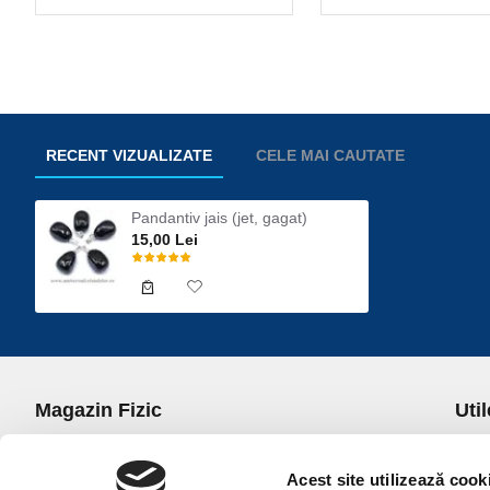
RECENT VIZUALIZATE
CELE MAI CAUTATE
Pandantiv jais (jet, gagat)
15,00 Lei
Magazin Fizic
Util
B-dul I.C. Bratianu nr. 5, Bucuresti, Sector 3
Desp
Trans
Acest site utilizează cook
office@universulcristalelor.ro