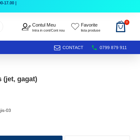
0-17.00 |
0
Contul Meu
Favorite
Intra in cont/Cont nou
lista produse
CONTACT
0799 879 911
 (jet, gagat)
jis-03