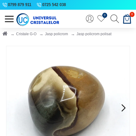
0799 879 911
0725 542 038
0
0
Cristale G-O
Jasp policrom
Jasp policrom polisat