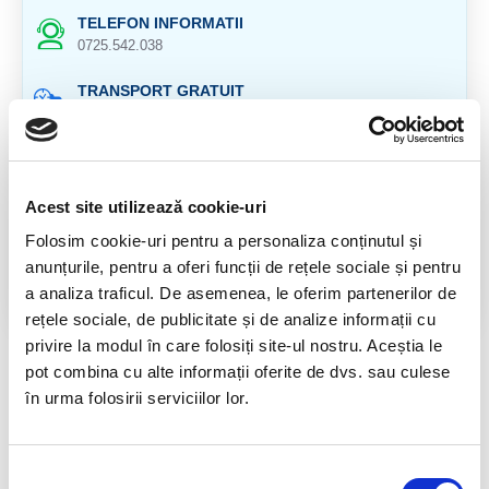
TELEFON INFORMATII
0725.542.038
TRANSPORT GRATUIT
la comenzi de peste 239 lei
CALITATE PRODUSE
atent selectionate
Acest site utilizează cookie-uri
RETURNARE PRODUSE
Folosim cookie-uri pentru a personaliza conținutul și
in 14 zile si banii inapoi
anunțurile, pentru a oferi funcții de rețele sociale și pentru
a analiza traficul. De asemenea, le oferim partenerilor de
GARANTIE PRODUSE
pentru toate produsele
rețele sociale, de publicitate și de analize informații cu
privire la modul în care folosiți site-ul nostru. Aceștia le
DESCRIERE PRODUS
pot combina cu alte informații oferite de dvs. sau culese
în urma folosirii serviciilor lor.
Provenienta : Madagascar
Selecția
RECENZII CLIENTI