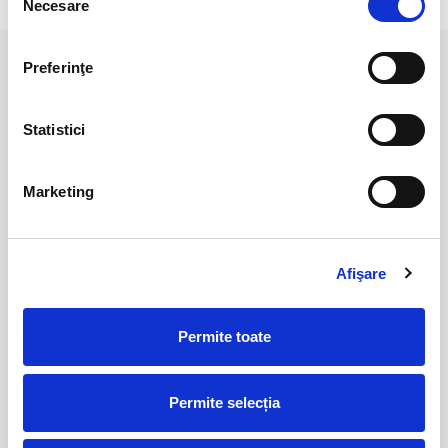
Necesare
consimțământului
Preferinţe
PRODUSE ASEMANATOARE
Statistici
Marketing
Afişare
Jasp policrom polisat
Jasp policrom polisat
Permite toate
35,00 Lei
45,00 Lei
Permite selecția