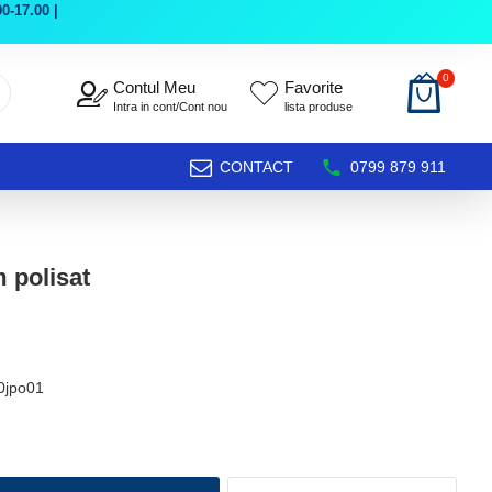
0-17.00 |
0
Contul Meu
Favorite
Intra in cont/Cont nou
lista produse
CONTACT
0799 879 911
 polisat
0jpo01