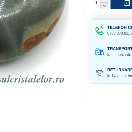
TELEFON C
0799.879.911 
TRANSPORT
la comenzi de 
RETURNAR
in 14 zile si ba