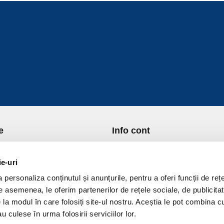
e
Info cont
re Noi
Istoric comenzi
port si Plata
Formular Retur
ie-uri
ica de Returnare
Lista Favorite
personaliza conținutul și anunțurile, pentru a oferi funcții de rețe
ica de confidentialitate
GDPR - Protectia datelor
De asemenea, le oferim partenerilor de rețele sociale, de publicitat
ica Cookies
Contact
e la modul în care folosiți site-ul nostru. Aceștia le pot combina c
ni si conditii
u culese în urma folosirii serviciilor lor.