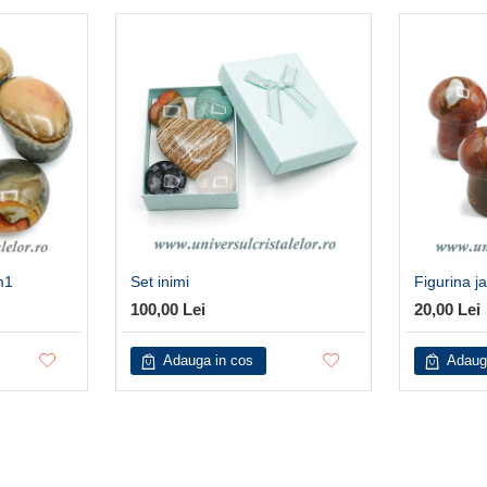
m1
Set inimi
Figurina j
100,00 Lei
20,00 Lei
Adauga in cos
Adaug