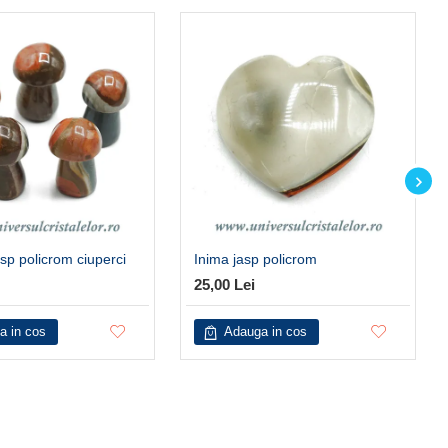
asp policrom ciuperci
Inima jasp policrom
25,00 Lei
a in cos
Adauga in cos