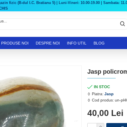
in fizic (B-dul I.C. Bratianu 5) | Luni-Vineri: 10.00-19.00 | Sambata: 11.0
CHIS
PRODUSE NOI
DESPRE NOI
INFO UTIL
BLOG
Jasp policrom
IN STOC
Piatra:
Jasp
Cod produs:
un-pl4
40,00 Lei