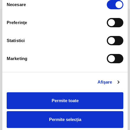
Necesare
consimțământului
Preferinţe
PRODUSE ASEMANATOARE
Statistici
Marketing
Afişare
Inima jasp rosu
Jasp roșu polisat – 5 cm,
unicat
Permite toate
40,00 Lei
45,00 Lei
Permite selecția