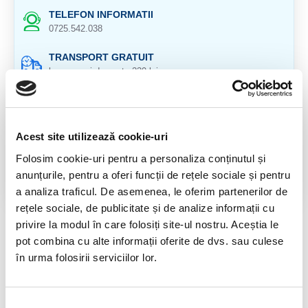
TELEFON INFORMATII
0725.542.038
TRANSPORT GRATUIT
la comenzi de peste 239 lei
CALITATE PRODUSE
atent selectionate
Acest site utilizează cookie-uri
RETURNARE PRODUSE
in 14 zile si banii inapoi
Folosim cookie-uri pentru a personaliza conținutul și
anunțurile, pentru a oferi funcții de rețele sociale și pentru
GARANTIE PRODUSE
a analiza traficul. De asemenea, le oferim partenerilor de
pentru toate produsele
rețele sociale, de publicitate și de analize informații cu
privire la modul în care folosiți site-ul nostru. Aceștia le
DESCRIERE PRODUS
pot combina cu alte informații oferite de dvs. sau culese
în urma folosirii serviciilor lor.
Provenienta :
RECENZII CLIENTI
Selecția