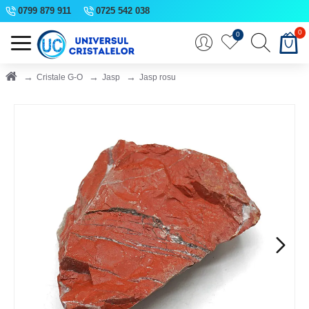
0799 879 911
0725 542 038
0
0
Cristale G-O
Jasp
Jasp rosu