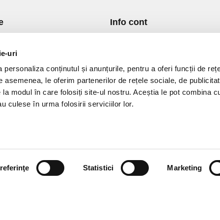
e
Info cont
re Noi
Istoric comenzi
port si Plata
Formular Retur
ie-uri
ica de Returnare
Lista Favorite
personaliza conținutul și anunțurile, pentru a oferi funcții de rețe
ica de confidentialitate
GDPR - Protectia datelor
De asemenea, le oferim partenerilor de rețele sociale, de publicitat
ica Cookies
Contact
e la modul în care folosiți site-ul nostru. Aceștia le pot combina c
ni si conditii
u culese în urma folosirii serviciilor lor.
referinţe
Statistici
Marketing
vPro.ro