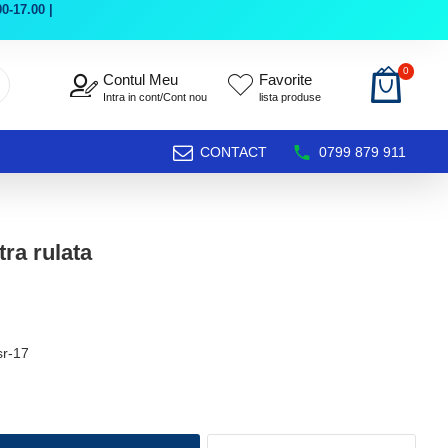
0-17.00 |
0
Contul Meu
Favorite
Intra in cont/Cont nou
lista produse
CONTACT
0799 879 911
tra rulata
sr-17