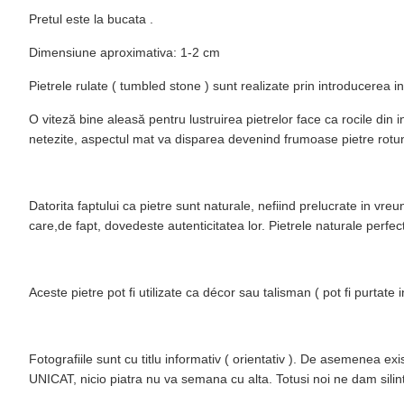
Pretul este la bucata .
Dimensiune aproximativa: 1-2 cm
Pietrele rulate ( tumbled stone ) sunt realizate prin introducerea 
O viteză bine aleasă pentru lustruirea pietrelor face ca rocile din i
netezite, aspectul mat va disparea devenind frumoase pietre rotunj
Datorita faptului ca pietre sunt naturale, nefiind prelucrate in vreu
care,de fapt, dovedeste autenticitatea lor. Pietrele naturale perfe
Aceste pietre pot fi utilizate ca décor sau talisman ( pot fi purtate 
Fotografiile sunt cu titlu informativ ( orientativ ). De asemenea ex
UNICAT, nicio piatra nu va semana cu alta. Totusi noi ne dam sili