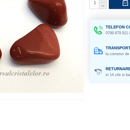
TELEFON C
0799.879.911 
TRANSPORT
la comenzi de 
RETURNAR
in 14 zile si ba