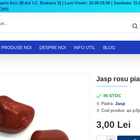
in fizic (B-dul I.C. Bratianu 5) | Luni-Vineri: 10.00-19.00 | Sambata: 11.0
CHIS
PRODUSE NOI
DESPRE NOI
INFO UTIL
BLOG
Jasp rosu pia
IN STOC
Piatra:
Jasp
Cod produs:
as-p3j
3,00 Lei