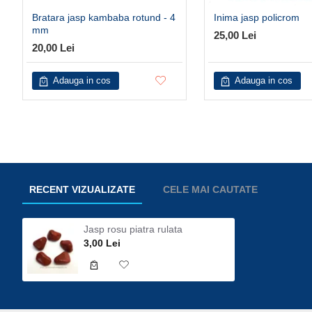
Bratara jasp kambaba rotund - 4
Inima jasp policrom
mm
25,00 Lei
20,00 Lei
Adauga in cos
Adauga in cos
RECENT VIZUALIZATE
CELE MAI CAUTATE
Jasp rosu piatra rulata
3,00 Lei