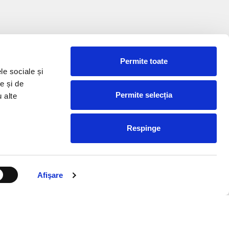
Permite toate
le sociale și
e și de
Permite selecția
u alte
Respinge
Afişare