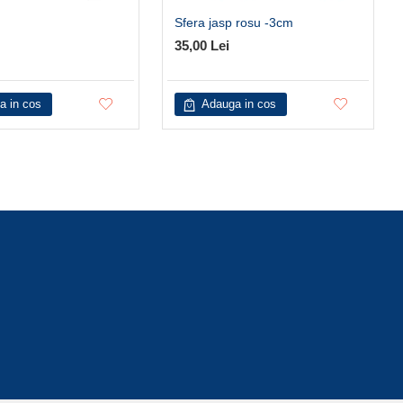
Sfera jasp rosu -3cm
35,00 Lei
a in cos
Adauga in cos