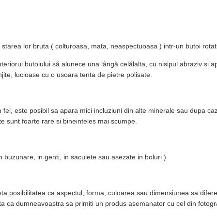
in starea lor bruta ( colturoasa, mata, neaspectuoasa ) intr-un butoi rot
nteriorul butoiului să alunece una lângă celălalta, cu nisipul abraziv si ap
ite, lucioase cu o usoara tenta de pietre polisate.
n fel, este posibil sa apara mici incluziuni din alte minerale sau dupa caz 
cte sunt foarte rare si bineinteles mai scumpe.
in buzunare, in genti, in saculete sau asezate in boluri )
ista posibilitatea ca aspectul, forma, culoarea sau dimensiunea sa difere 
nta ca dumneavoastra sa primiti un produs asemanator cu cel din fotogra