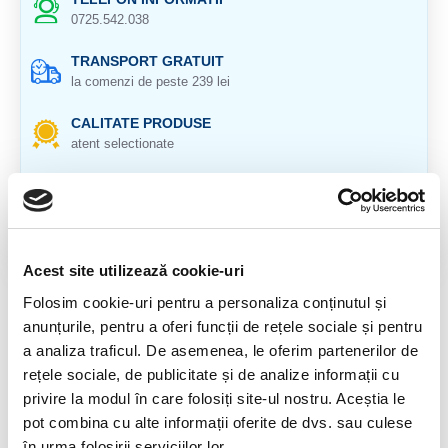
0725.542.038
TRANSPORT GRATUIT
la comenzi de peste 239 lei
CALITATE PRODUSE
atent selectionate
RETURNARE PRODUSE
in 14 zile si banii inapoi
GARANTIE PRODUSE
pentru toate produsele
Acest site utilizează cookie-uri
Folosim cookie-uri pentru a personaliza conținutul și
DESCRIERE PRODUS
anunțurile, pentru a oferi funcții de rețele sociale și pentru
a analiza traficul. De asemenea, le oferim partenerilor de
Cristal natural 100%
rețele sociale, de publicitate și de analize informații cu
Origine : Africa
privire la modul în care folosiți site-ul nostru. Aceștia le
pot combina cu alte informații oferite de dvs. sau culese
Roca magmatica , gazda naturala pentru diamante.
în urma folosirii serviciilor lor.