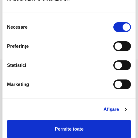
Cristal unicat. Veti primi exact produsul din imagine.
Culoarea poate diferi usor, in functie de rezolutia
Selecția
mobilului/tabletei/laptopului dumneavoastra.
Necesare
consimțământului
Preferinţe
RECENZII CLIENTI
Statistici
PRODUSE ASEMANATOARE
Marketing
Afişare
Permite toate