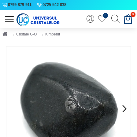
0799 879 911
0725 542 038
0
0
Cristale G-O
Kimberlit