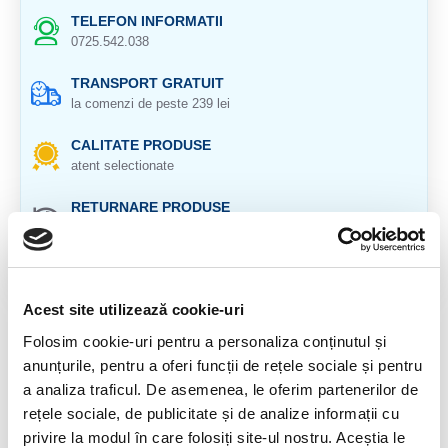
TELEFON INFORMATII
0725.542.038
TRANSPORT GRATUIT
la comenzi de peste 239 lei
CALITATE PRODUSE
atent selectionate
RETURNARE PRODUSE
in 14 zile si banii inapoi
GARANTIE PRODUSE
pentru toate produsele
Acest site utilizează cookie-uri
DESCRIERE PRODUS
Folosim cookie-uri pentru a personaliza conținutul și
anunțurile, pentru a oferi funcții de rețele sociale și pentru
Provenienta : Madagascar
a analiza traficul. De asemenea, le oferim partenerilor de
rețele sociale, de publicitate și de analize informații cu
Cristal natural 100 %.
privire la modul în care folosiți site-ul nostru. Aceștia le