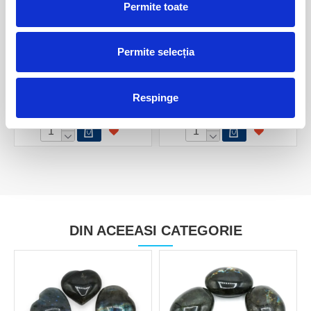
Permite toate
Permite selecția
Labradorit polisat
Labradorit slefuit pe o parte
m2
100,00 Lei
Respinge
200,00 Lei
DIN ACEEASI CATEGORIE