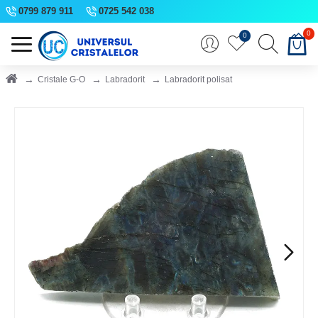
0799 879 911
0725 542 038
0
0
Cristale G-O
Labradorit
Labradorit polisat