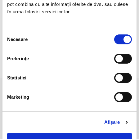
Polisat doar pe o parte.
pot combina cu alte informații oferite de dvs. sau culese
în urma folosirii serviciilor lor.
Cristal Unicat. Veti primi exact produsul din imagine.
Pozele sunt realizate cu aparat profesionist sub lumina alba.
Selecția
Culoarea poate diferi usor, in functie de rezolutia
Necesare
consimțământului
mobilului/tabletei/laptopului dumneavoastra.
Preferinţe
RECENZII CLIENTI
Statistici
PRODUSE ASEMANATOARE
Marketing
Afişare