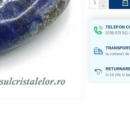
TELEFON C
0799.879.911 
TRANSPORT
la comenzi de 
RETURNAR
in 14 zile si ba