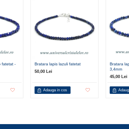
 fatetat -
Bratara lapis lazuli fatetat
Bratara lap
3,4mm
50,00 Lei
45,00 Lei
Adauga in cos
Adaug