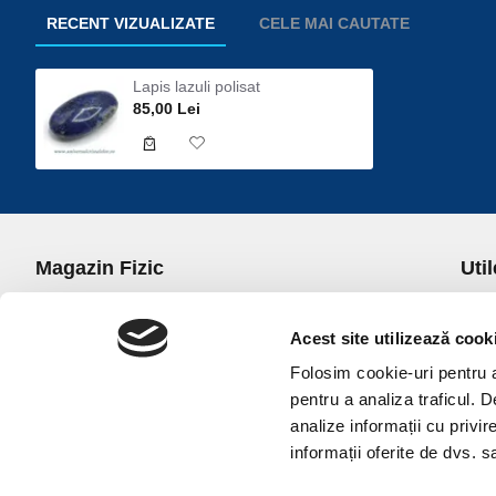
RECENT VIZUALIZATE
CELE MAI CAUTATE
Lapis lazuli polisat
85,00 Lei
Magazin Fizic
Util
B-dul I.C. Bratianu nr. 5, Bucuresti, Sector 3
Desp
Trans
Acest site utilizează cook
office@universulcristalelor.ro
Polit
Folosim cookie-uri pentru a 
0799 879 911, 0723 145 611 (Comenzi Telefonice)
Polit
pentru a analiza traficul. 
0725 542 038 (Informatii)
Polit
analize informații cu privir
Luni-Vineri: 10.00-19.00
Terme
informații oferite de dvs. sa
Sambata: 11.00-17.00