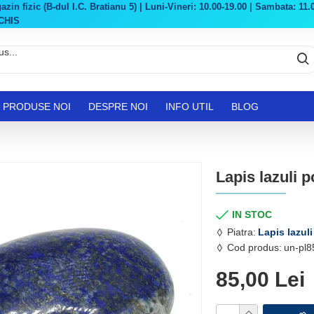
in fizic (B-dul I.C. Bratianu 5) | Luni-Vineri: 10.00-19.00 | Sambata: 11.0
CHIS
PRODUSE NOI
DESPRE NOI
INFO UTIL
BLOG
Lapis lazuli p
IN STOC
Piatra:
Lapis lazuli
Cod produs:
un-pl8
85,00 Lei