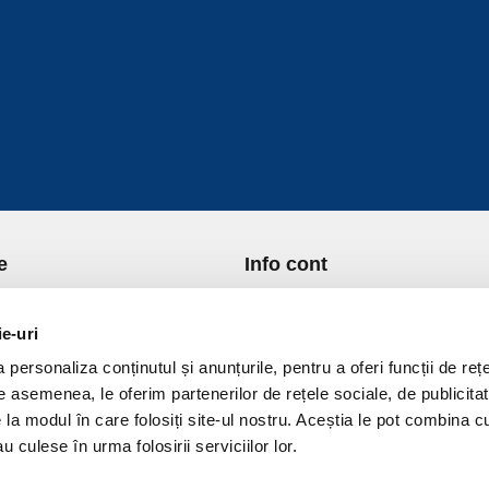
e
Info cont
re Noi
Istoric comenzi
port si Plata
Formular Retur
ie-uri
ica de Returnare
Lista Favorite
personaliza conținutul și anunțurile, pentru a oferi funcții de rețe
ica de confidentialitate
GDPR - Protectia datelor
De asemenea, le oferim partenerilor de rețele sociale, de publicitat
ica Cookies
Contact
e la modul în care folosiți site-ul nostru. Aceștia le pot combina c
ni si conditii
u culese în urma folosirii serviciilor lor.