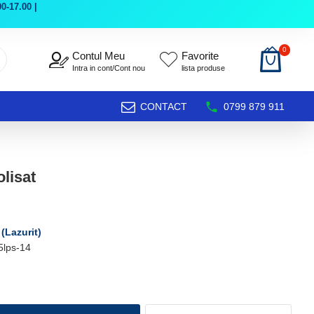
0-17.00 |
0
Contul Meu
Favorite
Intra in cont/Cont nou
lista produse
CONTACT
0799 879 911
olisat
 (Lazurit)
5lps-14