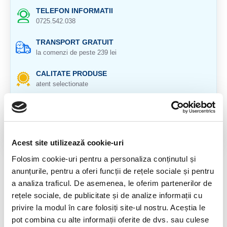
TELEFON INFORMATII
0725.542.038
TRANSPORT GRATUIT
la comenzi de peste 239 lei
CALITATE PRODUSE
atent selectionate
RETURNARE PRODUSE
in 14 zile si banii inapoi
GARANTIE PRODUSE
Acest site utilizează cookie-uri
pentru toate produsele
Folosim cookie-uri pentru a personaliza conținutul și
anunțurile, pentru a oferi funcții de rețele sociale și pentru
DESCRIERE PRODUS
a analiza traficul. De asemenea, le oferim partenerilor de
Origine : Afganistan
rețele sociale, de publicitate și de analize informații cu
privire la modul în care folosiți site-ul nostru. Aceștia le
Cristal, unicat, natural 100%.
pot combina cu alte informații oferite de dvs. sau culese