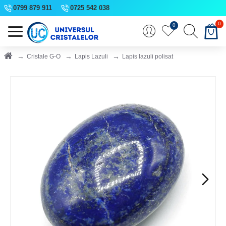
0799 879 911
0725 542 038
0
0
Cristale G-O
Lapis Lazuli
Lapis lazuli polisat