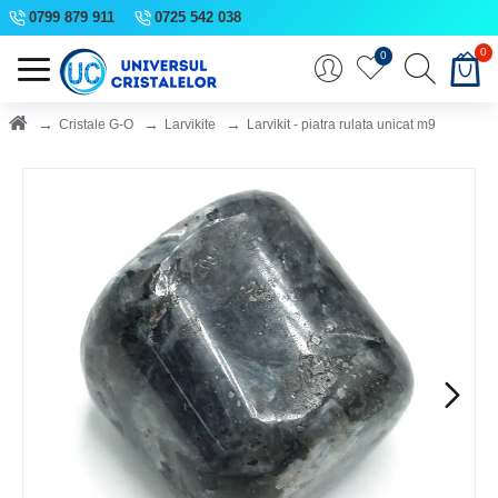
0799 879 911
0725 542 038
0
0
Cristale G-O
Larvikite
Larvikit - piatra rulata unicat m9