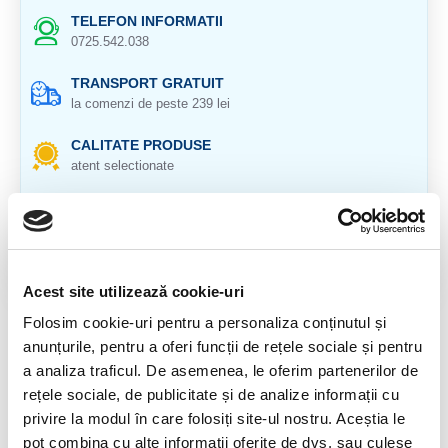
TELEFON INFORMATII
0725.542.038
TRANSPORT GRATUIT
la comenzi de peste 239 lei
CALITATE PRODUSE
atent selectionate
RETURNARE PRODUSE
in 14 zile si banii inapoi
GARANTIE PRODUSE
pentru toate produsele
Acest site utilizează cookie-uri
Folosim cookie-uri pentru a personaliza conținutul și
DESCRIERE PRODUS
anunțurile, pentru a oferi funcții de rețele sociale și pentru
a analiza traficul. De asemenea, le oferim partenerilor de
Origine: India
rețele sociale, de publicitate și de analize informații cu
Cristal natural 100 %.
privire la modul în care folosiți site-ul nostru. Aceștia le
pot combina cu alte informații oferite de dvs. sau culese