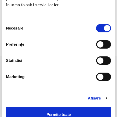
Cristal Unicat. Veti primi exact produsul din imagine.
în urma folosirii serviciilor lor.
Pozele sunt realizate cu aparat profesionist sub lumina alba.
Culoare poate diferi usor, in functie de rezolutia
Selecția
mobilului/tableteli/laptopului dumneavoastra.
Necesare
consimțământului
Preferinţe
RECENZII CLIENTI
Statistici
PRODUSE ASEMANATOARE
Marketing
Afişare
Permite toate