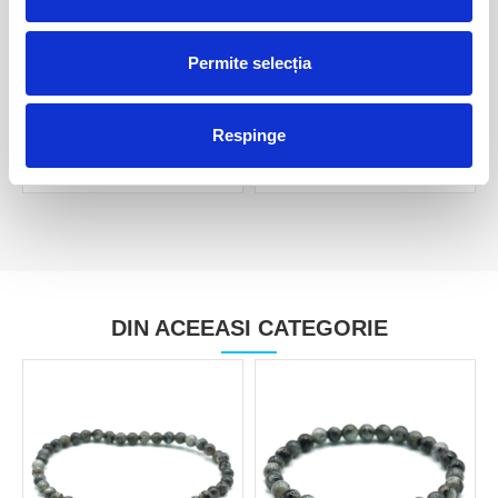
Permite selecția
Larvikit - polisat m6
Larvikit - piatra rulata unicat
m7
40,00 Lei
30,00 Lei
Respinge
DIN ACEEASI CATEGORIE