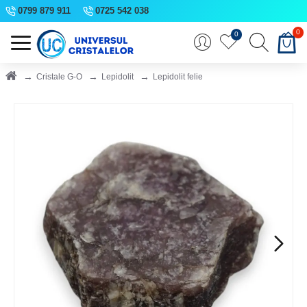
0799 879 911
0725 542 038
0
0
Cristale G-O
Lepidolit
Lepidolit felie