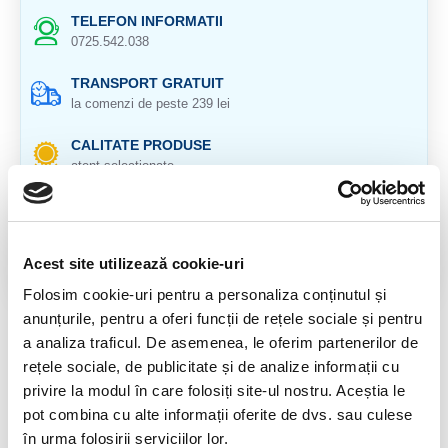
TELEFON INFORMATII
0725.542.038
TRANSPORT GRATUIT
la comenzi de peste 239 lei
CALITATE PRODUSE
atent selectionate
RETURNARE PRODUSE
in 14 zile si banii inapoi
Acest site utilizează cookie-uri
GARANTIE PRODUSE
pentru toate produsele
Folosim cookie-uri pentru a personaliza conținutul și
anunțurile, pentru a oferi funcții de rețele sociale și pentru
DESCRIERE PRODUS
a analiza traficul. De asemenea, le oferim partenerilor de
rețele sociale, de publicitate și de analize informații cu
Cristal natural 100 %.
privire la modul în care folosiți site-ul nostru. Aceștia le
pot combina cu alte informații oferite de dvs. sau culese
Cristal Unicat. Veti primi exact produsul din imagine.
în urma folosirii serviciilor lor.