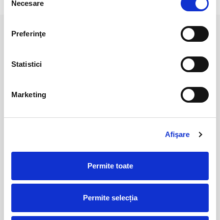
Necesare
consimțământului
Preferinţe
PRODUSE ASEMANATOARE
Statistici
Marketing
Afişare
Cuart cu limonit polisat
Limonit
Permite toate
25,00 Lei
30,00 Lei
Permite selecția