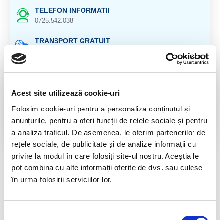
TELEFON INFORMATII
0725.542.038
TRANSPORT GRATUIT
la comenzi de peste 239 lei
CALITATE PRODUSE
atent selectionate
Acest site utilizează cookie-uri
RETURNARE PRODUSE
Folosim cookie-uri pentru a personaliza conținutul și
in 14 zile si banii inapoi
anunțurile, pentru a oferi funcții de rețele sociale și pentru
a analiza traficul. De asemenea, le oferim partenerilor de
GARANTIE PRODUSE
pentru toate produsele
rețele sociale, de publicitate și de analize informații cu
privire la modul în care folosiți site-ul nostru. Aceștia le
DESCRIERE PRODUS
pot combina cu alte informații oferite de dvs. sau culese
în urma folosirii serviciilor lor.
Provenienta: Murcia, Spania
Selecția
RECENZII CLIENTI