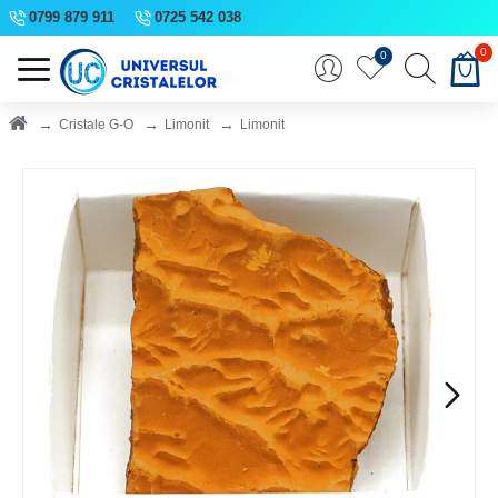
0799 879 911
0725 542 038
0
0
Cristale G-O
Limonit
Limonit