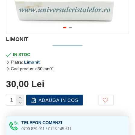
LIMONIT
IN STOC
Piatra:
Limonit
Cod produs:
d30lmn01
30,00 Lei
ADAUGA IN COS
TELEFON COMENZI
0799.879.911 / 0723.145.611