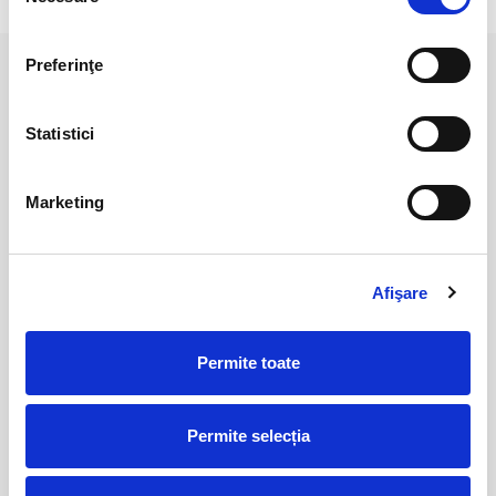
consimțământului
Preferinţe
PRODUSE ASEMANATOARE
Statistici
Marketing
Afişare
Cuart cu limonit polisat
Cuart cu limonit polisat
Permite toate
25,00 Lei
30,00 Lei
Permite selecția