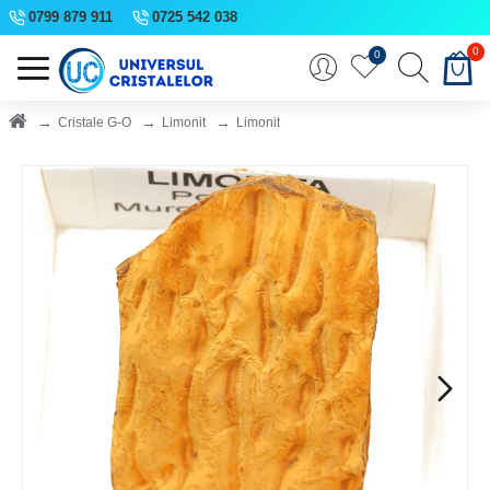
0799 879 911
0725 542 038
0
0
Cristale G-O
Limonit
Limonit