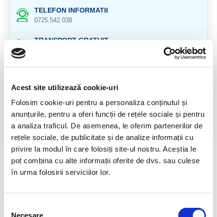
TELEFON INFORMATII
0725.542.038
TRANSPORT GRATUIT
la comenzi de peste 239 lei
CALITATE PRODUSE
atent selectionate
Acest site utilizează cookie-uri
RETURNARE PRODUSE
Folosim cookie-uri pentru a personaliza conținutul și
in 14 zile si banii inapoi
anunțurile, pentru a oferi funcții de rețele sociale și pentru
a analiza traficul. De asemenea, le oferim partenerilor de
GARANTIE PRODUSE
rețele sociale, de publicitate și de analize informații cu
pentru toate produsele
privire la modul în care folosiți site-ul nostru. Aceștia le
pot combina cu alte informații oferite de dvs. sau culese
DESCRIERE PRODUS
în urma folosirii serviciilor lor.
Provenienta: Murcia, Spania
Selecția
RECENZII CLIENTI
Necesare