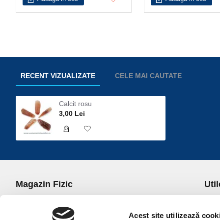
RECENT VIZUALIZATE
CELE MAI CAUTATE
Calcit rosu
3,00 Lei
Magazin Fizic
Util
B-dul I.C. Bratianu nr. 5, Bucuresti, Sector 3
Desp
Trans
Acest site utilizează cook
office@universulcristalelor.ro