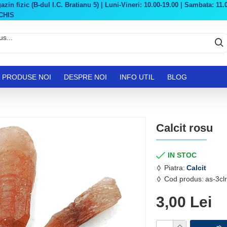
in fizic (B-dul I.C. Bratianu 5) | Luni-Vineri: 10.00-19.00 | Sambata: 11.0
CHIS
PRODUSE NOI
DESPRE NOI
INFO UTIL
BLOG
Calcit rosu
IN STOC
Piatra:
Calcit
Cod produs:
as-3cl
3,00 Lei