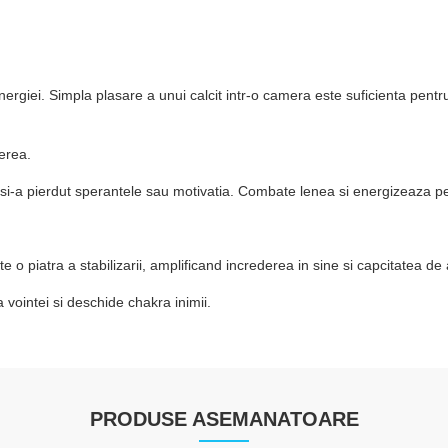
energiei. Simpla plasare a unui calcit intr-o camera este suficienta pentr
terea.
 si-a pierdut sperantele sau motivatia. Combate lenea si energizeaza pe
e o piatra a stabilizarii, amplificand increderea in sine si capcitatea de a
 vointei si deschide chakra inimii.
PRODUSE ASEMANATOARE