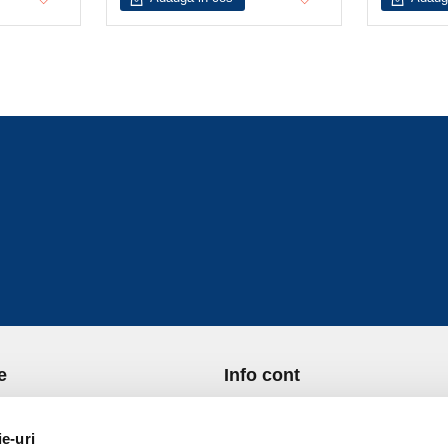
e
Info cont
re Noi
Istoric comenzi
port si Plata
Formular Retur
ie-uri