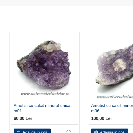
Ametist cu calcit mineral unicat
Ametist cu calcit miner
m01
m06
60,00 Lei
100,00 Lei
Adauga in cos
Adauga in cos