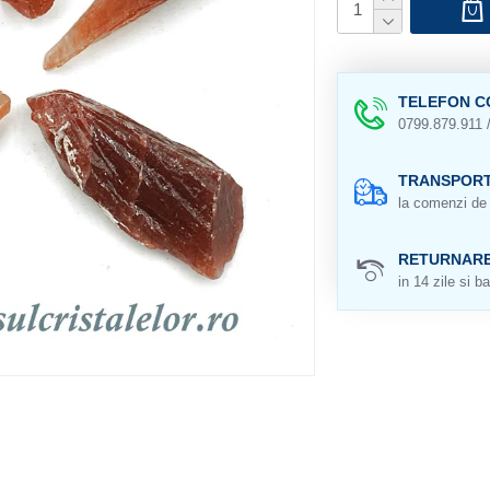
TELEFON C
0799.879.911 
TRANSPORT
la comenzi de 
RETURNAR
in 14 zile si ba