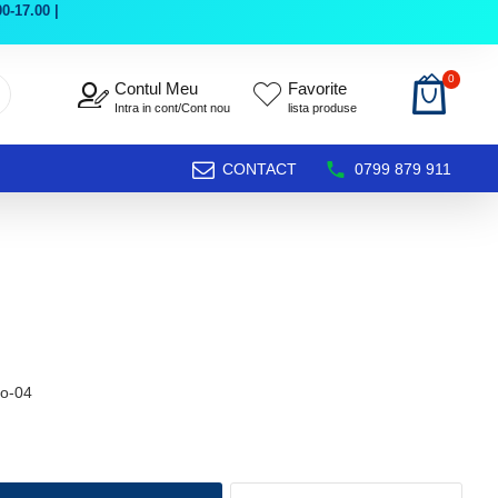
0-17.00 |
0
Contul Meu
Favorite
Intra in cont/Cont nou
lista produse
CONTACT
0799 879 911
ro-04