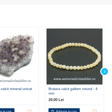
 calcit mineral unicat
Bratara calcit galben rotund - 4
mm
20,00 Lei
a in cos
Adauga in cos