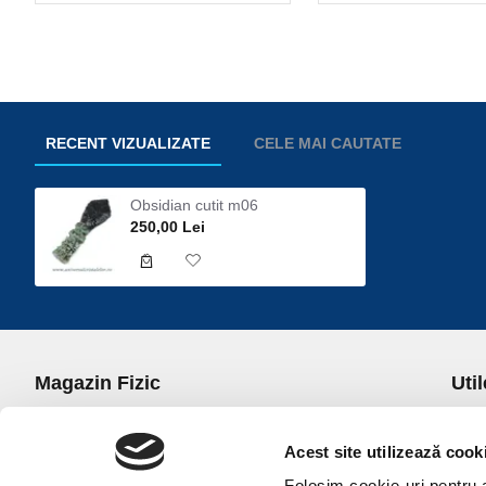
RECENT VIZUALIZATE
CELE MAI CAUTATE
Obsidian cutit m06
250,00 Lei
Magazin Fizic
Util
B-dul I.C. Bratianu nr. 5, Bucuresti, Sector 3
Desp
Trans
Acest site utilizează cook
office@universulcristalelor.ro
Polit
Folosim cookie-uri pentru a 