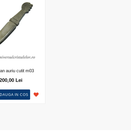
an auriu cutit m03
200,00 Lei
DAUGA IN COS