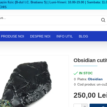
in fizic (B-dul I.C. Bratianu 5) | Luni-Vineri: 10.00-19.00 | Sambata: 11.0
CHIS
PRODUSE NOI
DESPRE NOI
INFO UTIL
BLOG
Obsidian cuti
IN STOC
Piatra:
Obsidian
Cod produs:
un-cu
250,00 Le