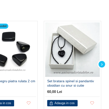
onibil
egru piatra rulata 2 cm
Set bratara spinel si pandantiv
obsidian cu snur si cutie
60,00 Lei
a in cos
Adauga in cos