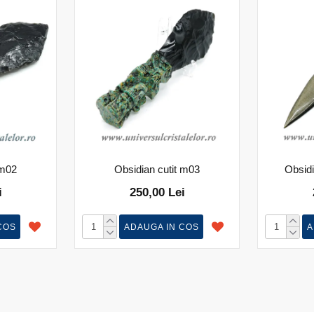
 m02
Obsidian cutit m03
Obsidi
i
250,00 Lei
COS
ADAUGA IN COS
A