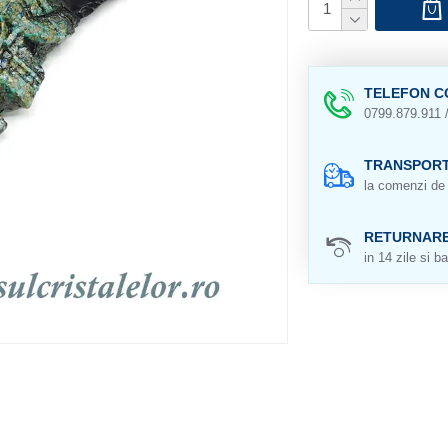
TELEFON C
0799.879.911 
TRANSPORT
la comenzi de 
RETURNAR
in 14 zile si ba