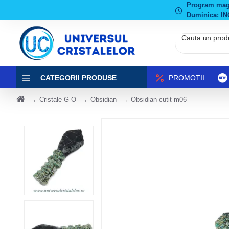
Program magaz
Duminica: IN
CATEGORII PRODUSE
PROMOTII
Cristale G-O
Obsidian
Obsidian cutit m06