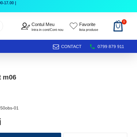
0-17.00 |
0
Contul Meu
Favorite
Intra in cont/Cont nou
lista produse
CONTACT
0799 879 911
t m06
250obs-01
i