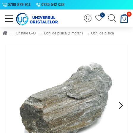
0799 879 911
0725 542 038
0
0
Cristale G-O
Ochi de pisica (cimofan)
Ochi de pisica