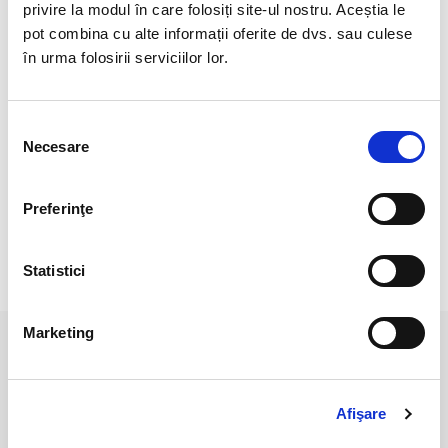
privire la modul în care folosiți site-ul nostru. Aceștia le
Origine: Brazilia
pot combina cu alte informații oferite de dvs. sau culese
în urma folosirii serviciilor lor.
Cristal natural 100 %.
Cristal Unicat. Veti primi exact produsul din imagine.
Selecția
Pozele sunt realizate cu aparat profesionist sub lumina alba.
Necesare
consimțământului
Culoarea poate diferi usor, in functie de rezolutia
mobilului/tabletei/laptopului dumneavoastra.
Preferinţe
Statistici
RECENZII CLIENTI
Marketing
PRODUSE ASEMANATOARE
Afişare