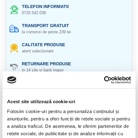
TELEFON INFORMATII
0725.542.038
TRANSPORT GRATUIT
la comenzi de peste 239 lei
CALITATE PRODUSE
atent selectionate
RETURNARE PRODUSE
in 14 zile si banii inapoi
GARANTIE PRODUSE
pentru toate produsele
Acest site utilizează cookie-uri
DESCRIERE PRODUS
Folosim cookie-uri pentru a personaliza conținutul și
Ochi de pisica (Cimofan, Cymophane), varietate de crisoberil
anunțurile, pentru a oferi funcții de rețele sociale și pentru
(Crysoberyl)
a analiza traficul. De asemenea, le oferim partenerilor de
rețele sociale, de publicitate și de analize informații cu
Culoare: gri