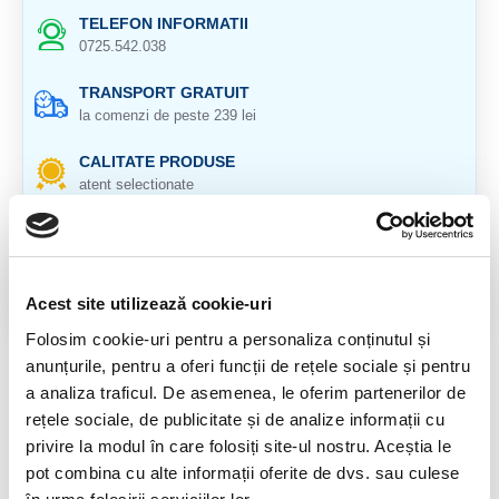
TELEFON INFORMATII
0725.542.038
TRANSPORT GRATUIT
la comenzi de peste 239 lei
CALITATE PRODUSE
atent selectionate
RETURNARE PRODUSE
in 14 zile si banii inapoi
GARANTIE PRODUSE
Acest site utilizează cookie-uri
pentru toate produsele
Folosim cookie-uri pentru a personaliza conținutul și
anunțurile, pentru a oferi funcții de rețele sociale și pentru
DESCRIERE PRODUS
a analiza traficul. De asemenea, le oferim partenerilor de
rețele sociale, de publicitate și de analize informații cu
Cristal natural 100 %.
privire la modul în care folosiți site-ul nostru. Aceștia le
Cristal Unicat. Veti primi exact produsul din imagine.
pot combina cu alte informații oferite de dvs. sau culese