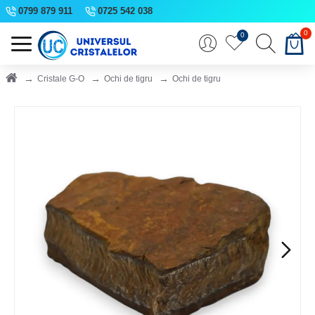
0799 879 911
0725 542 038
0
0
Cristale G-O
Ochi de tigru
Ochi de tigru