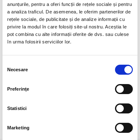
Cristal natural 100%, neșlefuit
anunțurile, pentru a oferi funcții de rețele sociale și pentru
a analiza traficul. De asemenea, le oferim partenerilor de
Origine: China
rețele sociale, de publicitate și de analize informații cu
Dimensiune: aproximativ 1 cm
privire la modul în care folosiți site-ul nostru. Aceștia le
pot combina cu alte informații oferite de dvs. sau culese
Fiind un cristal natural, poate prezenta imperfecțiuni, care
în urma folosirii serviciilor lor.
nu înseamnă defecte.
Veți primi un octaedru fluorina, asemanator cu cele 5 din
imagine.
Selecția
Necesare
consimțământului
Culoarea poate diferi usor, in functie de rezolutia monitorului
dispozitivului dumneavoastra.
Preferinţe
Pozele sunt realizate cu aparat profesionist sub lumina albă.
Statistici
RECENZII CLIENTI
Marketing