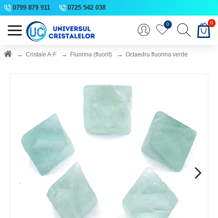
0799 879 911
0725 542 038
0
0
Cristale A-F
Fluorina (fluorit)
Octaedru fluorina verde