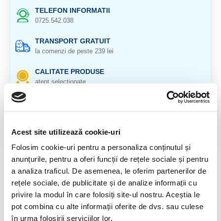
TELEFON INFORMATII
0725.542.038
TRANSPORT GRATUIT
la comenzi de peste 239 lei
CALITATE PRODUSE
atent selectionate
RETURNARE PRODUSE
in 14 zile si banii inapoi
Acest site utilizează cookie-uri
GARANTIE PRODUSE
pentru toate produsele
Folosim cookie-uri pentru a personaliza conținutul și
anunțurile, pentru a oferi funcții de rețele sociale și pentru
DESCRIERE PRODUS
a analiza traficul. De asemenea, le oferim partenerilor de
rețele sociale, de publicitate și de analize informații cu
CRISTAL NATURAL 100%
privire la modul în care folosiți site-ul nostru. Aceștia le
CRISTAL UNICAT. VETI PRIMI EXACT
pot combina cu alte informații oferite de dvs. sau culese
PRODUSUL DIN IMAGINE.
în urma folosirii serviciilor lor.