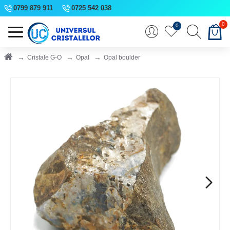
0799 879 911
0725 542 038
0
0
Cristale G-O
Opal
Opal boulder