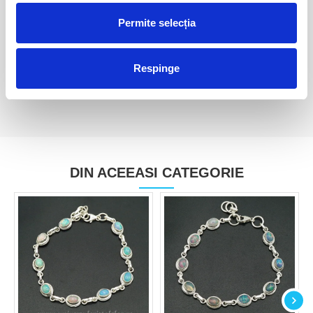
Permite selecția
Opal boulder piatra rulata
Opal boulder
10,00 Lei
120,00 Lei
Respinge
DIN ACEEASI CATEGORIE