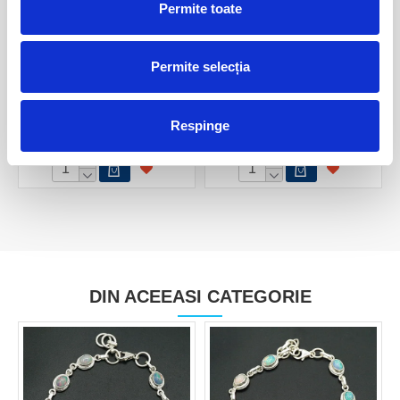
Permite toate
Permite selecția
Opal nobil Etiopia cabochon
Opal negru Etiopia
m02
cabochon m04
Respinge
240,00 Lei
530,00 Lei
DIN ACEEASI CATEGORIE