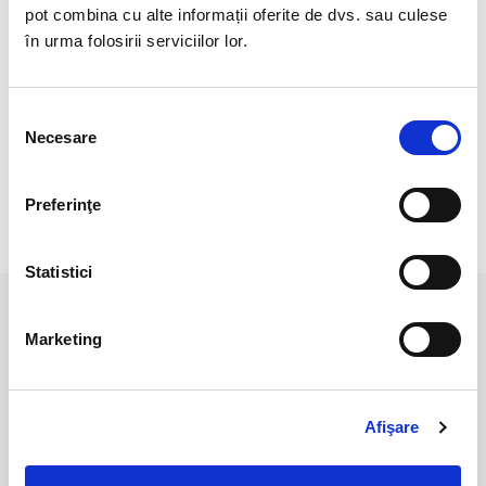
Cristal natural 100 %.
pot combina cu alte informații oferite de dvs. sau culese
în urma folosirii serviciilor lor.
Cristal unicat. Veti primi produsul din imagine.
Pozele sunt realizate cu aparat profesionist sub lumina alba.
Selecția
Culoarea poate diferi usor, in functie de rezolutia
Necesare
consimțământului
mobilului/tabletei/laptopului dumneavoastra.
Preferinţe
RECENZII CLIENTI
Statistici
PRODUSE ASEMANATOARE
Marketing
Afişare