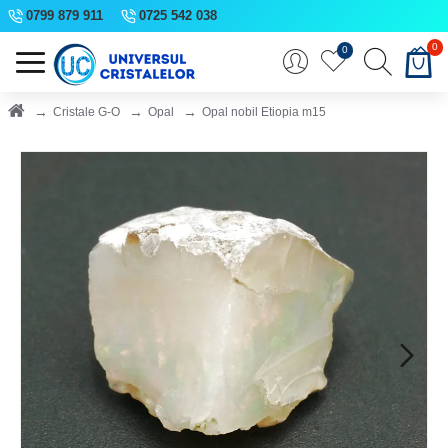
0799 879 911
0725 542 038
0
0
Cristale G-O
Opal
Opal nobil Etiopia m15