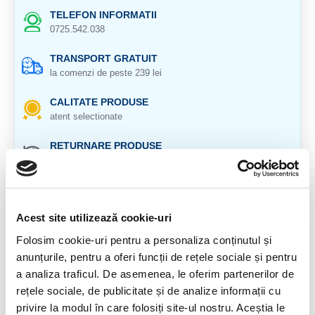
TELEFON INFORMATII
0725.542.038
TRANSPORT GRATUIT
la comenzi de peste 239 lei
CALITATE PRODUSE
atent selectionate
RETURNARE PRODUSE
in 14 zile si banii inapoi
GARANTIE PRODUSE
pentru toate produsele
Acest site utilizează cookie-uri
DESCRIERE PRODUS
Folosim cookie-uri pentru a personaliza conținutul și
anunțurile, pentru a oferi funcții de rețele sociale și pentru
Opal alb nobil, rar
a analiza traficul. De asemenea, le oferim partenerilor de
rețele sociale, de publicitate și de analize informații cu
Origine: Ethiopia
privire la modul în care folosiți site-ul nostru. Aceștia le