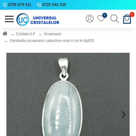
0799 879 911
0725 542 038
0
0
Cristale A-F
Acvamarin
Pandantiv acvamarin cabochon oval 4 cm în Ag925