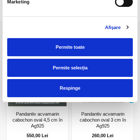
Marketing
RECENZII CLIENTI
Afişare
PRODUSE ASEMANATOARE
Permite toate
Permite selecția
Respinge
Pandantiv acvamarin
Pandantiv acvamarin
cabochon oval 4,5 cm în
cabochon oval 3 cm în
Ag925
Ag925
550,00 Lei
260,00 Lei