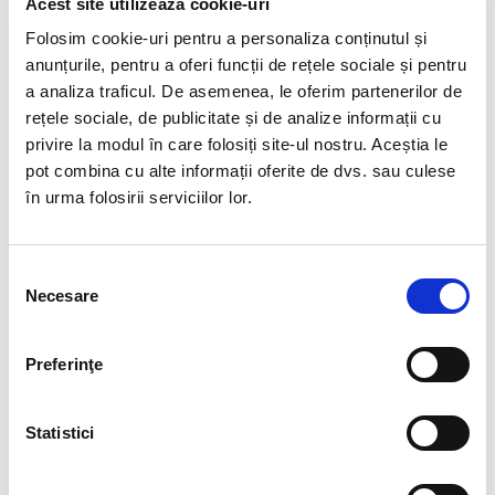
Acest site utilizează cookie-uri
Acvamarinul este o piatră a liniștii profunde și a curajului
Folosim cookie-uri pentru a personaliza conținutul și
blând.
anunțurile, pentru a oferi funcții de rețele sociale și pentru
Poartă nuanțele cerului care se oglindesc în mare și aduce
a analiza traficul. De asemenea, le oferim partenerilor de
claritate în gânduri.
rețele sociale, de publicitate și de analize informații cu
Inspiră echilibru, comunicare sinceră și încredere în propriul
privire la modul în care folosiți site-ul nostru. Aceștia le
drum.
pot combina cu alte informații oferite de dvs. sau culese
Este piatra celor care caută pace, dar și forța de a merge
în urma folosirii serviciilor lor.
mai departe.
Un cristal care nu promite miracole, ci aduce armonie în
tăcere.
Selecția
*Pozele sunt realizate cu aparat profesionist sub lumina alba.
Necesare
consimțământului
Culoarea poate diferi usor, in functie de rezolutia ecranului
dispozitivului dumneavoastra (smartphone, tableta, laptop,
Preferinţe
monitor).
Pietrele naturale pot prezenta mici imperfectiuni, care nu
Statistici
inseamna ca sunt defecte.