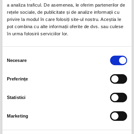
Cristal natural, dar vopsit
a analiza traficul. De asemenea, le oferim partenerilor de
rețele sociale, de publicitate și de analize informații cu
privire la modul în care folosiți site-ul nostru. Aceștia le
Numele :
Varietate de calcedonie fin stratificata, alcatuita din
pot combina cu alte informații oferite de dvs. sau culese
paturi succesive divers colorate
în urma folosirii serviciilor lor.
Compozitie chimica
:
Dioxid de Siliciu (cuart)
Culoare
:
toate, dar cele mai frecvente sunt agatele
Selecția
albastre si verzi.
Necesare
consimțământului
Duritate
:
6,5 -
7
Preferinţe
Luciu
:
sticlos
Transparenta :
-
Statistici
Polaritate :
-
Tara de origine
:
Statele Unite, India, Maroc, Cehia, Brazilia,
Marketing
Africa.