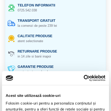
TELEFON INFORMATII
0725.542.038
TRANSPORT GRATUIT
la comenzi de peste 239 lei
CALITATE PRODUSE
atent selectionate
RETURNARE PRODUSE
in 14 zile si banii inapoi
GARANTIE PRODUSE
pentru toate produsele
DESCRIERE PRODUS
Agat roz slefuit felie
Acest site utilizează cookie-uri
Origine Brazilia
Folosim cookie-uri pentru a personaliza conținutul și
anunțurile, pentru a oferi funcții de rețele sociale și pentru