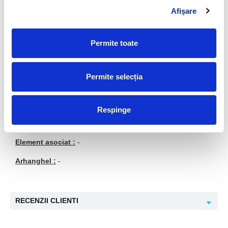
Afişare
Piatra recomandata pentru :
Permite toate
Zodii :
Berbec, Taur, Gemeni, Rac (agata de muschi),
Fecioara (agata de muschi), Balanta, Scorpion (agat de
Botswana), Sagetator (agata de foc), Capricorn, Varsator,
Permite selecția
Pesti (agata albastra)
Planeta Guvernatoare :
Mercur
Respinge
Chakra :
-
Element asociat :
-
Arhanghel :
-
RECENZII CLIENTI