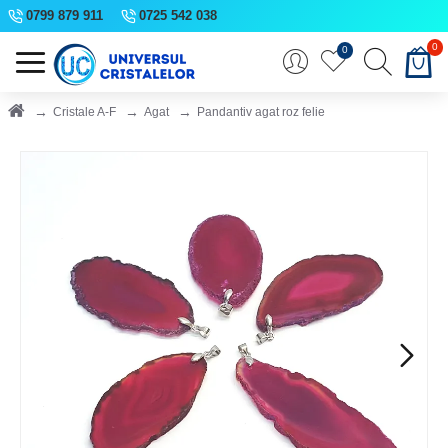
0799 879 911
0725 542 038
0
0
Cristale A-F
Agat
Pandantiv agat roz felie