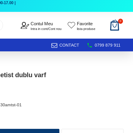
0-17.00 |
0
Contul Meu
Favorite
Intra in cont/Cont nou
lista produse
CONTACT
0799 879 911
tist dublu varf
d30amtst-01