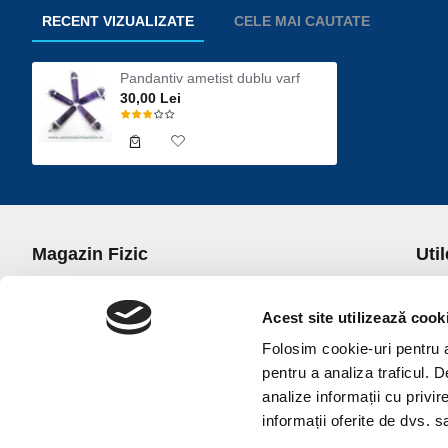
RECENT VIZUALIZATE
CELE MAI CAUTATE
Pandantiv ametist dublu varf
30,00 Lei
Magazin Fizic
Util
B-dul I.C. Bratianu nr. 5, Bucuresti, Sector 3
Desp
Trans
Acest site utilizează cook
office@universulcristalelor.ro
Polit
Folosim cookie-uri pentru a 
0799 879 911, 0723 145 611 (Comenzi Telefonice)
Polit
pentru a analiza traficul. 
0725 542 038 (Informatii)
Polit
analize informații cu privir
Luni-Vineri: 10.00-19.00
Terme
informații oferite de dvs. sa
Sambata: 11.00-17.00