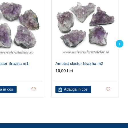
uster Brazilia m1
Ametist cluster Brazilia m2
10,00 Lei
a in cos
Adauga in cos