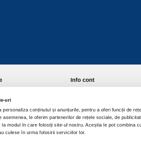
e
Info cont
re Noi
Istoric comenzi
port si Plata
Formular Retur
ie-uri
ica de Returnare
Lista Favorite
personaliza conținutul și anunțurile, pentru a oferi funcții de rețe
ica de confidentialitate
GDPR - Protectia datelor
De asemenea, le oferim partenerilor de rețele sociale, de publicitat
ica Cookies
Contact
e la modul în care folosiți site-ul nostru. Aceștia le pot combina c
ni si conditii
u culese în urma folosirii serviciilor lor.