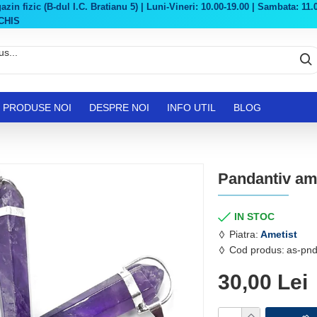
in fizic (B-dul I.C. Bratianu 5) | Luni-Vineri: 10.00-19.00 | Sambata: 11.0
CHIS
PRODUSE NOI
DESPRE NOI
INFO UTIL
BLOG
Pandantiv ame
IN STOC
Piatra:
Ametist
Cod produs:
as-pn
30,00 Lei