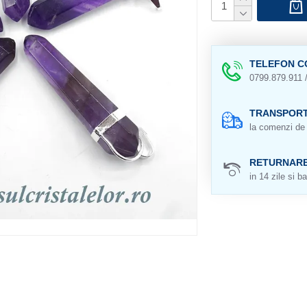
TELEFON C
0799.879.911 
TRANSPORT
la comenzi de 
RETURNAR
in 14 zile si ba