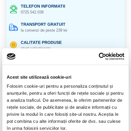
TELEFON INFORMATII
0725.542.038
TRANSPORT GRATUIT
la comenzi de peste 239 lei
CALITATE PRODUSE
atent selectionate
RETURNARE PRODUSE
in 14 zile si banii inapoi
Acest site utilizează cookie-uri
GARANTIE PRODUSE
pentru toate produsele
Folosim cookie-uri pentru a personaliza conținutul și
anunțurile, pentru a oferi funcții de rețele sociale și pentru
DESCRIERE PRODUS
a analiza traficul. De asemenea, le oferim partenerilor de
rețele sociale, de publicitate și de analize informații cu
Ametist.
privire la modul în care folosiți site-ul nostru. Aceștia le
pot combina cu alte informații oferite de dvs. sau culese
Cristal slefuit, natural 100%
în urma folosirii serviciilor lor.