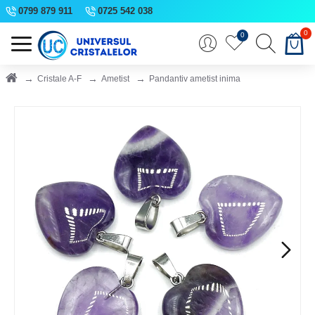
0799 879 911
0725 542 038
0
0
Cristale A-F
Ametist
Pandantiv ametist inima